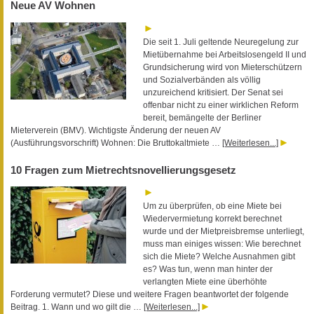
Neue AV Wohnen
Die seit 1. Juli geltende Neuregelung zur
Mietübernahme bei Arbeitslosengeld II und
Grundsicherung wird von Mieterschützern
und Sozialverbänden als völlig
unzureichend kritisiert. Der Senat sei
offenbar nicht zu einer wirklichen Reform
bereit, bemängelte der Berliner
Mieterverein (BMV). Wichtigste Änderung der neuen AV
(Ausführungsvorschrift) Wohnen: Die Bruttokaltmiete …
[Weiterlesen...]
10 Fragen zum Mietrechtsnovellierungsgesetz
Um zu überprüfen, ob eine Miete bei
Wiedervermietung korrekt berechnet
wurde und der Mietpreisbremse unterliegt,
muss man einiges wissen: Wie berechnet
sich die Miete? Welche Ausnahmen gibt
es? Was tun, wenn man hinter der
verlangten Miete eine überhöhte
Forderung vermutet? Diese und weitere Fragen beantwortet der folgende
Beitrag. 1. Wann und wo gilt die …
[Weiterlesen...]