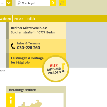
 Wohnen
Presse
Politik
Berliner Mieterverein e.V.
Spichernstraße 1 · 10777 Berlin
Infos & Termine
030-226 260
Leistungen & Beiträge
für Mitglieder
pruch
Beratungszentren