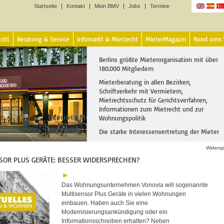
Startseite
Kontakt
Mein BMV
Jobs
Termine
Sprachen
ritt
Beratung & Service
Infomarkt & Mietrecht
MieterMagazin
Rund ums
Berlins größte Mieterorganisation mit über
180.000 Mitgliedern
Mieterberatung in allen Bezirken,
Schriftverkehr mit Vermietern,
Mietrechtsschutz für Gerichtsverfahren,
Informationen zum Mietrecht und zur
Wohnungspolitik
Die starke Interessenvertretung der Mieter
Widers
SOR PLUS GERÄTE: BESSER WIDERSPRECHEN?
Das Wohnungsunternehmen Vonovia will sogenannte
Multisensor Plus Geräte in vielen Wohnungen
einbauen. Haben auch Sie eine
Modernisierungsankündigung oder ein
Informationsschreiben erhalten? Neben