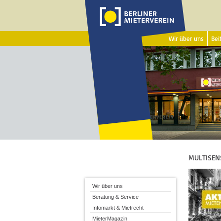
Wir über uns
Beit
MULTISEN
Wir über uns
Beratung & Service
Infomarkt & Mietrecht
MieterMagazin