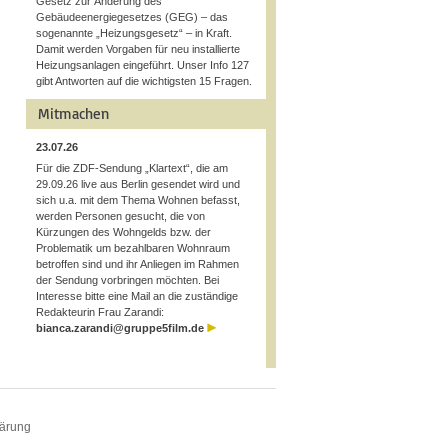
Gesetz zur Änderung des
Gebäudeenergiegesetzes (GEG) – das
sogenannte „Heizungsgesetz“ – in Kraft.
Damit werden Vorgaben für neu installierte
Heizungsanlagen eingeführt. Unser Info 127
gibt Antworten auf die wichtigsten 15 Fragen.
Mitmachen
23.07.26
Für die ZDF-Sendung „Klartext“, die am
29.09.26 live aus Berlin gesendet wird und
sich u.a. mit dem Thema Wohnen befasst,
werden Personen gesucht, die von
Kürzungen des Wohngelds bzw. der
Problematik um bezahlbaren Wohnraum
betroffen sind und ihr Anliegen im Rahmen
der Sendung vorbringen möchten. Bei
Interesse bitte eine Mail an die zuständige
Redakteurin Frau Zarandi:
bianca.zarandi@gruppe5film.de
lärung