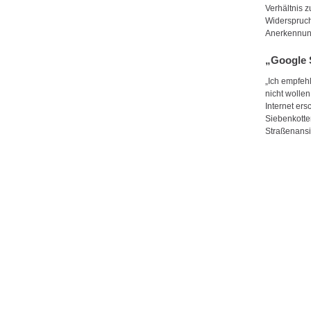
Verhältnis 
Widerspruch
Anerkennun
„Google 
„Ich empfeh
nicht wolle
Internet er
Siebenkotte
Straßenansi