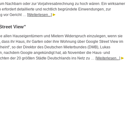
zum Nachbarn oder zur Vorjahresabrechnung zu hoch wären. Ein wirksamer
 erfordert detaillierte und rechtlich begründete Einwendungen, zur
g vor Gericht …
[Weiterlesen...]
Street View“
le allen Hauseigentümern und Mietern Widerspruch einzulegen, wenn sie
n, dass ihr Haus, ihr Garten oder ihre Wohnung über Google Street View im
scheint“, so der Direktor des Deutschen Mieterbundes (DMB), Lukas
n, nachdem Google angekündigt hat, ab November die Haus- und
chten der 20 größten Städte Deutschlands ins Netz zu …
[Weiterlesen...]