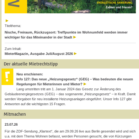
Titelthema:
Nische, Freiraum, Rückzugsort: Treffpunkte im Wohnumfeld werden immer
wichtiger für das Miteinander in der Stadt
Zum Inhalt:
MieterMagazin, Ausgabe Juli/August 2026
Der aktuelle Mietrechtstipp
Neu erschienen:
Info 127: Das neue „Heizungsgesetz“ (GEG) – Was bedeuten die neuen
Regelungen für Mieterinnen und Mieter?
Lang umstritten tritt am 1. Januar 2024 das Gesetz zur Änderung des
Gebäudeenergiegesetzes (GEG) – das sogenannte „Heizungsgesetz“ – in Kraft. Damit
werden Vorgaben für neu installierte Heizungsanlagen eingeführt. Unser Info 127 gibt
Antworten auf die wichtigsten 15 Fragen.
Mitmachen
23.07.26
Für die ZDF-Sendung „Klartext“, die am 29.09.26 live aus Berlin gesendet wird und sich
u.a. mit dem Thema Wohnen befasst, werden Personen gesucht, die von Kürzungen