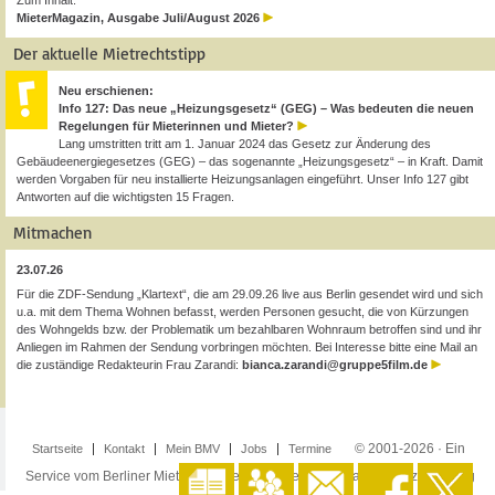
Zum Inhalt:
MieterMagazin, Ausgabe Juli/August 2026
Der aktuelle Mietrechtstipp
Neu erschienen:
Info 127: Das neue „Heizungsgesetz“ (GEG) – Was bedeuten die neuen
Regelungen für Mieterinnen und Mieter?
Lang umstritten tritt am 1. Januar 2024 das Gesetz zur Änderung des
Gebäudeenergiegesetzes (GEG) – das sogenannte „Heizungsgesetz“ – in Kraft. Damit
werden Vorgaben für neu installierte Heizungsanlagen eingeführt. Unser Info 127 gibt
Antworten auf die wichtigsten 15 Fragen.
Mitmachen
23.07.26
Für die ZDF-Sendung „Klartext“, die am 29.09.26 live aus Berlin gesendet wird und sich
u.a. mit dem Thema Wohnen befasst, werden Personen gesucht, die von Kürzungen
des Wohngelds bzw. der Problematik um bezahlbaren Wohnraum betroffen sind und ihr
Anliegen im Rahmen der Sendung vorbringen möchten. Bei Interesse bitte eine Mail an
die zuständige Redakteurin Frau Zarandi:
bianca.zarandi@gruppe5film.de
© 2001-2026 · Ein
Startseite
Kontakt
Mein BMV
Jobs
Termine
Service vom Berliner Mieterverein e.V. ·
Impressum
·
Datenschutzerklärung