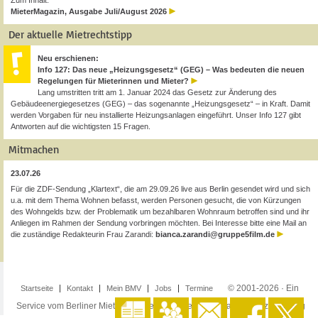
Zum Inhalt:
MieterMagazin, Ausgabe Juli/August 2026
Der aktuelle Mietrechtstipp
Neu erschienen:
Info 127: Das neue „Heizungsgesetz“ (GEG) – Was bedeuten die neuen
Regelungen für Mieterinnen und Mieter?
Lang umstritten tritt am 1. Januar 2024 das Gesetz zur Änderung des
Gebäudeenergiegesetzes (GEG) – das sogenannte „Heizungsgesetz“ – in Kraft. Damit
werden Vorgaben für neu installierte Heizungsanlagen eingeführt. Unser Info 127 gibt
Antworten auf die wichtigsten 15 Fragen.
Mitmachen
23.07.26
Für die ZDF-Sendung „Klartext“, die am 29.09.26 live aus Berlin gesendet wird und sich
u.a. mit dem Thema Wohnen befasst, werden Personen gesucht, die von Kürzungen
des Wohngelds bzw. der Problematik um bezahlbaren Wohnraum betroffen sind und ihr
Anliegen im Rahmen der Sendung vorbringen möchten. Bei Interesse bitte eine Mail an
die zuständige Redakteurin Frau Zarandi:
bianca.zarandi@gruppe5film.de
© 2001-2026 · Ein
Startseite
Kontakt
Mein BMV
Jobs
Termine
Service vom Berliner Mieterverein e.V. ·
Impressum
·
Datenschutzerklärung