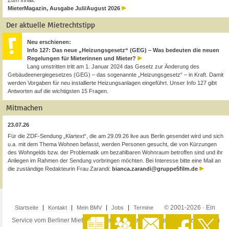
Zum Inhalt:
MieterMagazin, Ausgabe Juli/August 2026
Der aktuelle Mietrechtstipp
Neu erschienen:
Info 127: Das neue „Heizungsgesetz“ (GEG) – Was bedeuten die neuen
Regelungen für Mieterinnen und Mieter?
Lang umstritten tritt am 1. Januar 2024 das Gesetz zur Änderung des
Gebäudeenergiegesetzes (GEG) – das sogenannte „Heizungsgesetz“ – in Kraft. Damit
werden Vorgaben für neu installierte Heizungsanlagen eingeführt. Unser Info 127 gibt
Antworten auf die wichtigsten 15 Fragen.
Mitmachen
23.07.26
Für die ZDF-Sendung „Klartext“, die am 29.09.26 live aus Berlin gesendet wird und sich
u.a. mit dem Thema Wohnen befasst, werden Personen gesucht, die von Kürzungen
des Wohngelds bzw. der Problematik um bezahlbaren Wohnraum betroffen sind und ihr
Anliegen im Rahmen der Sendung vorbringen möchten. Bei Interesse bitte eine Mail an
die zuständige Redakteurin Frau Zarandi:
bianca.zarandi@gruppe5film.de
© 2001-2026 · Ein
Startseite
Kontakt
Mein BMV
Jobs
Termine
Service vom Berliner Mieterverein e.V. ·
Impressum
·
Datenschutzerklärung