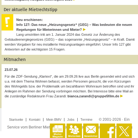
Der aktuelle Mietrechtstipp
Neu erschienen:
Info 127: Das neue „Heizungsgesetz“ (GEG) – Was bedeuten die neuen
Regelungen für Mieterinnen und Mieter?
Lang umstritten tritt am 1. Januar 2024 das Gesetz zur Änderung des
Gebäudeenergiegesetzes (GEG) – das sogenannte „Heizungsgesetz“ – in Kraft. Damit
werden Vorgaben für neu installierte Heizungsanlagen eingeführt. Unser Info 127 gibt
Antworten auf die wichtigsten 15 Fragen.
Mitmachen
23.07.26
Für die ZDF-Sendung „Klartext“, die am 29.09.26 live aus Berlin gesendet wird und sich
u.a. mit dem Thema Wohnen befasst, werden Personen gesucht, die von Kürzungen
des Wohngelds bzw. der Problematik um bezahlbaren Wohnraum betroffen sind und ihr
Anliegen im Rahmen der Sendung vorbringen möchten. Bei Interesse bitte eine Mail an
die zuständige Redakteurin Frau Zarandi:
bianca.zarandi@gruppe5film.de
© 2001-2026 · Ein
Startseite
Kontakt
Mein BMV
Jobs
Termine
Service vom Berliner Mieterverein e.V. ·
Impressum
·
Datenschutzerklärung