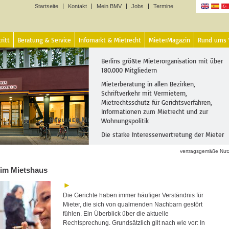
Startseite
Kontakt
Mein BMV
Jobs
Termine
Sprachen
ritt
Beratung & Service
Infomarkt & Mietrecht
MieterMagazin
Rund ums
Berlins größte Mieterorganisation mit über
180.000 Mitgliedern
Mieterberatung in allen Bezirken,
Schriftverkehr mit Vermietern,
Mietrechtsschutz für Gerichtsverfahren,
Informationen zum Mietrecht und zur
Wohnungspolitik
Die starke Interessenvertretung der Mieter
vertragsgemäße Nut
im Mietshaus
Die Gerichte haben immer häufiger Verständnis für
Mieter, die sich von qualmenden Nachbarn gestört
fühlen. Ein Überblick über die aktuelle
Rechtsprechung. Grundsätzlich gilt nach wie vor: In