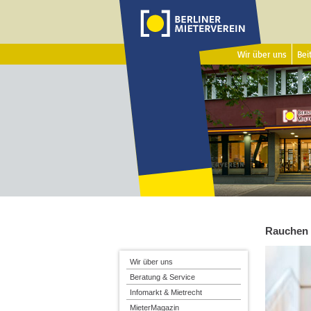
Wir über uns
Beit
Rauchen 
Wir über uns
Beratung & Service
Infomarkt & Mietrecht
MieterMagazin