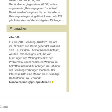
Gesetz zur Änderung des
Gebäudeenergiegesetzes (GEG) – das
sogenannte „Heizungsgesetz“ – in Kraft.
Damit werden Vorgaben für neu installierte
Heizungsanlagen eingeführt. Unser Info 127
gibt Antworten auf die wichtigsten 15 Fragen.
Mitmachen
23.07.26
Für die ZDF-Sendung „Klartext“, die am
29.09.26 live aus Berlin gesendet wird und
sich u.a. mit dem Thema Wohnen befasst,
werden Personen gesucht, die von
Kürzungen des Wohngelds bzw. der
Problematik um bezahlbaren Wohnraum
betroffen sind und ihr Anliegen im Rahmen
der Sendung vorbringen möchten. Bei
Interesse bitte eine Mail an die zuständige
Redakteurin Frau Zarandi:
bianca.zarandi@gruppe5film.de
lärung