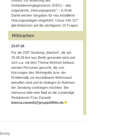
Gesetz zur Änderung des
Gebäudeenergiegesetzes (GEG) – das
sogenannte „Heizungsgesetz“ – in Kraft.
Damit werden Vorgaben für neu installierte
Heizungsanlagen eingeführt. Unser Info 127
gibt Antworten auf die wichtigsten 15 Fragen.
Mitmachen
23.07.26
Für die ZDF-Sendung „Klartext“, die am
29.09.26 live aus Berlin gesendet wird und
sich u.a. mit dem Thema Wohnen befasst,
werden Personen gesucht, die von
Kürzungen des Wohngelds bzw. der
Problematik um bezahlbaren Wohnraum
betroffen sind und ihr Anliegen im Rahmen
der Sendung vorbringen möchten. Bei
Interesse bitte eine Mail an die zuständige
Redakteurin Frau Zarandi:
bianca.zarandi@gruppe5film.de
lärung