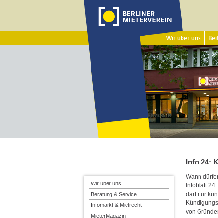
Wir über uns
Beit
Info 24:
Wann dürfen
Wir über uns
Infoblatt 2
darf nur kü
Beratung & Service
Kündigungsg
Infomarkt & Mietrecht
von Gründe
MieterMagazin