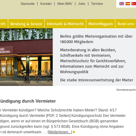
Startseite
Kontakt
Mein BMV
Jobs
Termine
Sprachen
ritt
Beratung & Service
Infomarkt & Mietrecht
MieterMagazin
Rund ums
Berlins größte Mieterorganisation mit über
180.000 Mitgliedern
Mieterberatung in allen Bezirken,
Schriftverkehr mit Vermietern,
Mietrechtsschutz für Gerichtsverfahren,
Informationen zum Mietrecht und zur
Wohnungspolitik
Die starke Interessenvertretung der Mieter
Vermieterwoh
 Kündigung durch Vermieter
 Vermieter kündigen? Welche Schutzrechte haben Mieter? Stand: 4/17
4: Kündigung durch Vermieter [PDF, 2 Seiten] Kündigungsschutz Der Vermieter
ndigen, wenn er auf einen im Bürgerlichen Gesetzbuch (BGB) genannten
rund zurückgreifen kann (vgl. § 573 BGB). Eine Kündigung ohne Angaben
n ist demnach unwirksam. …
[Weiterlesen...]