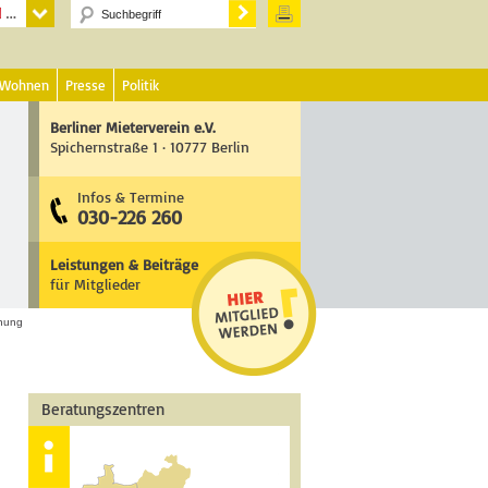
 Wohnen
Presse
Politik
Berliner Mieterverein e.V.
Spichernstraße 1 · 10777 Berlin
Infos & Termine
030-226 260
Leistungen & Beiträge
für Mitglieder
nung
Beratungszentren