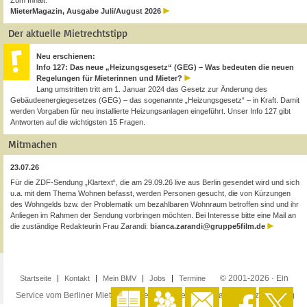
Zum Inhalt:
MieterMagazin, Ausgabe Juli/August 2026
Der aktuelle Mietrechtstipp
Neu erschienen:
Info 127: Das neue „Heizungsgesetz“ (GEG) – Was bedeuten die neuen
Regelungen für Mieterinnen und Mieter?
Lang umstritten tritt am 1. Januar 2024 das Gesetz zur Änderung des
Gebäudeenergiegesetzes (GEG) – das sogenannte „Heizungsgesetz“ – in Kraft. Damit
werden Vorgaben für neu installierte Heizungsanlagen eingeführt. Unser Info 127 gibt
Antworten auf die wichtigsten 15 Fragen.
Mitmachen
23.07.26
Für die ZDF-Sendung „Klartext“, die am 29.09.26 live aus Berlin gesendet wird und sich
u.a. mit dem Thema Wohnen befasst, werden Personen gesucht, die von Kürzungen
des Wohngelds bzw. der Problematik um bezahlbaren Wohnraum betroffen sind und ihr
Anliegen im Rahmen der Sendung vorbringen möchten. Bei Interesse bitte eine Mail an
die zuständige Redakteurin Frau Zarandi:
bianca.zarandi@gruppe5film.de
© 2001-2026 · Ein
Startseite
Kontakt
Mein BMV
Jobs
Termine
Service vom Berliner Mieterverein e.V. ·
Impressum
·
Datenschutzerklärung