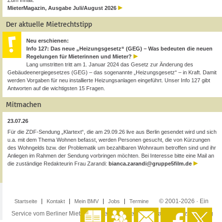
Zum Inhalt:
MieterMagazin, Ausgabe Juli/August 2026
Der aktuelle Mietrechtstipp
Neu erschienen:
Info 127: Das neue „Heizungsgesetz“ (GEG) – Was bedeuten die neuen
Regelungen für Mieterinnen und Mieter?
Lang umstritten tritt am 1. Januar 2024 das Gesetz zur Änderung des
Gebäudeenergiegesetzes (GEG) – das sogenannte „Heizungsgesetz“ – in Kraft. Damit
werden Vorgaben für neu installierte Heizungsanlagen eingeführt. Unser Info 127 gibt
Antworten auf die wichtigsten 15 Fragen.
Mitmachen
23.07.26
Für die ZDF-Sendung „Klartext“, die am 29.09.26 live aus Berlin gesendet wird und sich
u.a. mit dem Thema Wohnen befasst, werden Personen gesucht, die von Kürzungen
des Wohngelds bzw. der Problematik um bezahlbaren Wohnraum betroffen sind und ihr
Anliegen im Rahmen der Sendung vorbringen möchten. Bei Interesse bitte eine Mail an
die zuständige Redakteurin Frau Zarandi:
bianca.zarandi@gruppe5film.de
© 2001-2026 · Ein
Startseite
Kontakt
Mein BMV
Jobs
Termine
Service vom Berliner Mieterverein e.V. ·
Impressum
·
Datenschutzerklärung