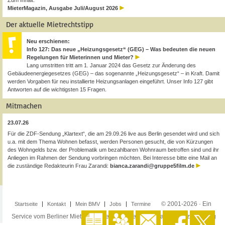
Zum Inhalt:
MieterMagazin, Ausgabe Juli/August 2026
Der aktuelle Mietrechtstipp
Neu erschienen:
Info 127: Das neue „Heizungsgesetz“ (GEG) – Was bedeuten die neuen
Regelungen für Mieterinnen und Mieter?
Lang umstritten tritt am 1. Januar 2024 das Gesetz zur Änderung des
Gebäudeenergiegesetzes (GEG) – das sogenannte „Heizungsgesetz“ – in Kraft. Damit
werden Vorgaben für neu installierte Heizungsanlagen eingeführt. Unser Info 127 gibt
Antworten auf die wichtigsten 15 Fragen.
Mitmachen
23.07.26
Für die ZDF-Sendung „Klartext“, die am 29.09.26 live aus Berlin gesendet wird und sich
u.a. mit dem Thema Wohnen befasst, werden Personen gesucht, die von Kürzungen
des Wohngelds bzw. der Problematik um bezahlbaren Wohnraum betroffen sind und ihr
Anliegen im Rahmen der Sendung vorbringen möchten. Bei Interesse bitte eine Mail an
die zuständige Redakteurin Frau Zarandi:
bianca.zarandi@gruppe5film.de
© 2001-2026 · Ein
Startseite
Kontakt
Mein BMV
Jobs
Termine
Service vom Berliner Mieterverein e.V. ·
Impressum
·
Datenschutzerklärung