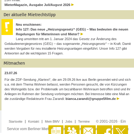
Zum Inhalt:
MieterMagazin, Ausgabe Juli/August 2026
Der aktuelle Mietrechtstipp
Neu erschienen:
Info 127: Das neue „Heizungsgesetz“ (GEG) – Was bedeuten die neuen
Regelungen für Mieterinnen und Mieter?
Lang umstritten tritt am 1. Januar 2024 das Gesetz zur Änderung des
Gebäudeenergiegesetzes (GEG) – das sogenannte „Heizungsgesetz“ – in Kraft. Damit
werden Vorgaben für neu installierte Heizungsanlagen eingeführt. Unser Info 127 gibt
Antworten auf die wichtigsten 15 Fragen.
Mitmachen
23.07.26
Für die ZDF-Sendung „Klartext“, die am 29.09.26 live aus Berlin gesendet wird und sich
u.a. mit dem Thema Wohnen befasst, werden Personen gesucht, die von Kürzungen
des Wohngelds bzw. der Problematik um bezahlbaren Wohnraum betroffen sind und ihr
Anliegen im Rahmen der Sendung vorbringen möchten. Bei Interesse bitte eine Mail an
die zuständige Redakteurin Frau Zarandi:
bianca.zarandi@gruppe5film.de
© 2001-2026 · Ein
Startseite
Kontakt
Mein BMV
Jobs
Termine
Service vom Berliner Mieterverein e.V. ·
Impressum
·
Datenschutzerklärung