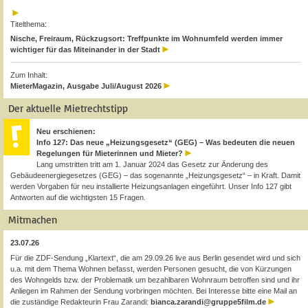
Titelthema:
Nische, Freiraum, Rückzugsort: Treffpunkte im Wohnumfeld werden immer
wichtiger für das Miteinander in der Stadt
Zum Inhalt:
MieterMagazin, Ausgabe Juli/August 2026
Der aktuelle Mietrechtstipp
Neu erschienen:
Info 127: Das neue „Heizungsgesetz“ (GEG) – Was bedeuten die neuen
Regelungen für Mieterinnen und Mieter?
Lang umstritten tritt am 1. Januar 2024 das Gesetz zur Änderung des
Gebäudeenergiegesetzes (GEG) – das sogenannte „Heizungsgesetz“ – in Kraft. Damit
werden Vorgaben für neu installierte Heizungsanlagen eingeführt. Unser Info 127 gibt
Antworten auf die wichtigsten 15 Fragen.
Mitmachen
23.07.26
Für die ZDF-Sendung „Klartext“, die am 29.09.26 live aus Berlin gesendet wird und sich
u.a. mit dem Thema Wohnen befasst, werden Personen gesucht, die von Kürzungen
des Wohngelds bzw. der Problematik um bezahlbaren Wohnraum betroffen sind und ihr
Anliegen im Rahmen der Sendung vorbringen möchten. Bei Interesse bitte eine Mail an
die zuständige Redakteurin Frau Zarandi:
bianca.zarandi@gruppe5film.de