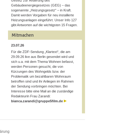
Gesetz zur Änderung des
Gebäudeenergiegesetzes (GEG) – das
sogenannte „Heizungsgesetz“ – in Kraft.
Damit werden Vorgaben für neu installierte
Heizungsanlagen eingeführt. Unser Info 127
gibt Antworten auf die wichtigsten 15 Fragen.
Mitmachen
23.07.26
Für die ZDF-Sendung „Klartext“, die am
29.09.26 live aus Berlin gesendet wird und
sich u.a. mit dem Thema Wohnen befasst,
werden Personen gesucht, die von
Kürzungen des Wohngelds bzw. der
Problematik um bezahlbaren Wohnraum
betroffen sind und ihr Anliegen im Rahmen
der Sendung vorbringen möchten. Bei
Interesse bitte eine Mail an die zuständige
Redakteurin Frau Zarandi:
bianca.zarandi@gruppe5film.de
lärung