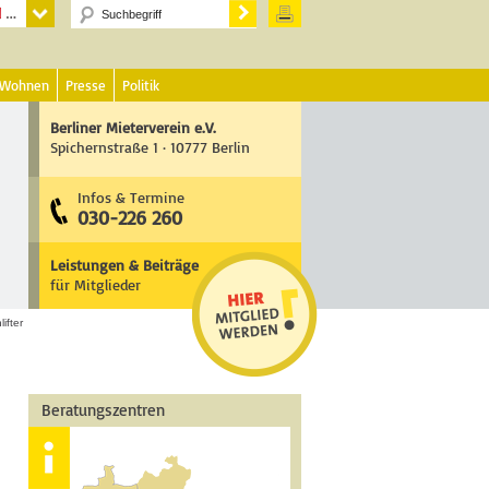
 Wohnen
Presse
Politik
Berliner Mieterverein e.V.
Spichernstraße 1 · 10777 Berlin
Infos & Termine
030-226 260
Leistungen & Beiträge
für Mitglieder
ifter
Beratungszentren