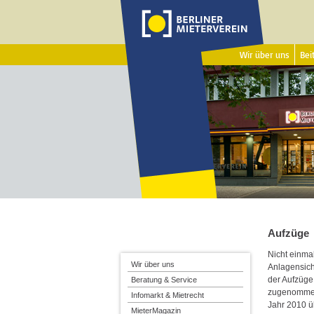
Wir über uns
Beit
Aufzüge
Nicht einmal
Wir über uns
Anlagensich
der Aufzüge
Beratung & Service
zugenommen
Infomarkt & Mietrecht
Jahr 2010 ü
MieterMagazin