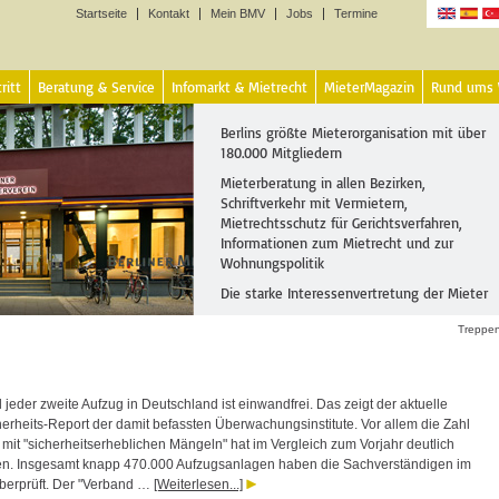
Startseite
Kontakt
Mein BMV
Jobs
Termine
Sprachen
ritt
Beratung & Service
Infomarkt & Mietrecht
MieterMagazin
Rund ums
Berlins größte Mieterorganisation mit über
180.000 Mitgliedern
Mieterberatung in allen Bezirken,
Schriftverkehr mit Vermietern,
Mietrechtsschutz für Gerichtsverfahren,
Informationen zum Mietrecht und zur
Wohnungspolitik
Die starke Interessenvertretung der Mieter
Treppenl
 jeder zweite Aufzug in Deutschland ist einwandfrei. Das zeigt der aktuelle
erheits-Report der damit befassten Überwachungsinstitute. Vor allem die Zahl
 mit "sicherheitserheblichen Mängeln" hat im Vergleich zum Vorjahr deutlich
. Insgesamt knapp 470.000 Aufzugsanlagen haben die Sachverständigen im
berprüft. Der "Verband …
[Weiterlesen...]