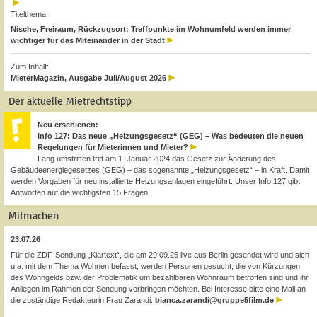
Titelthema:
Nische, Freiraum, Rückzugsort: Treffpunkte im Wohnumfeld werden immer
wichtiger für das Miteinander in der Stadt
Zum Inhalt:
MieterMagazin, Ausgabe Juli/August 2026
Der aktuelle Mietrechtstipp
Neu erschienen:
Info 127: Das neue „Heizungsgesetz“ (GEG) – Was bedeuten die neuen
Regelungen für Mieterinnen und Mieter?
Lang umstritten tritt am 1. Januar 2024 das Gesetz zur Änderung des
Gebäudeenergiegesetzes (GEG) – das sogenannte „Heizungsgesetz“ – in Kraft. Damit
werden Vorgaben für neu installierte Heizungsanlagen eingeführt. Unser Info 127 gibt
Antworten auf die wichtigsten 15 Fragen.
Mitmachen
23.07.26
Für die ZDF-Sendung „Klartext“, die am 29.09.26 live aus Berlin gesendet wird und sich
u.a. mit dem Thema Wohnen befasst, werden Personen gesucht, die von Kürzungen
des Wohngelds bzw. der Problematik um bezahlbaren Wohnraum betroffen sind und ihr
Anliegen im Rahmen der Sendung vorbringen möchten. Bei Interesse bitte eine Mail an
die zuständige Redakteurin Frau Zarandi:
bianca.zarandi@gruppe5film.de