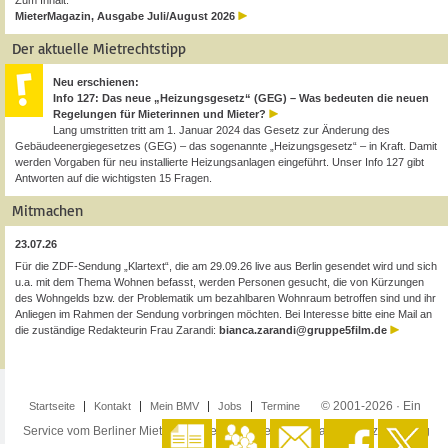
Zum Inhalt:
MieterMagazin, Ausgabe Juli/August 2026
Der aktuelle Mietrechtstipp
Neu erschienen:
Info 127: Das neue „Heizungsgesetz“ (GEG) – Was bedeuten die neuen
Regelungen für Mieterinnen und Mieter?
Lang umstritten tritt am 1. Januar 2024 das Gesetz zur Änderung des
Gebäudeenergiegesetzes (GEG) – das sogenannte „Heizungsgesetz“ – in Kraft. Damit
werden Vorgaben für neu installierte Heizungsanlagen eingeführt. Unser Info 127 gibt
Antworten auf die wichtigsten 15 Fragen.
Mitmachen
23.07.26
Für die ZDF-Sendung „Klartext“, die am 29.09.26 live aus Berlin gesendet wird und sich
u.a. mit dem Thema Wohnen befasst, werden Personen gesucht, die von Kürzungen
des Wohngelds bzw. der Problematik um bezahlbaren Wohnraum betroffen sind und ihr
Anliegen im Rahmen der Sendung vorbringen möchten. Bei Interesse bitte eine Mail an
die zuständige Redakteurin Frau Zarandi:
bianca.zarandi@gruppe5film.de
© 2001-2026 · Ein
Startseite
Kontakt
Mein BMV
Jobs
Termine
Service vom Berliner Mieterverein e.V. ·
Impressum
·
Datenschutzerklärung