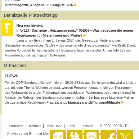
Zum Inhalt:
MieterMagazin, Ausgabe Juli/August 2026
Der aktuelle Mietrechtstipp
Neu erschienen:
Info 127: Das neue „Heizungsgesetz“ (GEG) – Was bedeuten die neuen
Regelungen für Mieterinnen und Mieter?
Lang umstritten tritt am 1. Januar 2024 das Gesetz zur Änderung des
Gebäudeenergiegesetzes (GEG) – das sogenannte „Heizungsgesetz“ – in Kraft. Damit
werden Vorgaben für neu installierte Heizungsanlagen eingeführt. Unser Info 127 gibt
Antworten auf die wichtigsten 15 Fragen.
Mitmachen
23.07.26
Für die ZDF-Sendung „Klartext“, die am 29.09.26 live aus Berlin gesendet wird und sich
u.a. mit dem Thema Wohnen befasst, werden Personen gesucht, die von Kürzungen
des Wohngelds bzw. der Problematik um bezahlbaren Wohnraum betroffen sind und ihr
Anliegen im Rahmen der Sendung vorbringen möchten. Bei Interesse bitte eine Mail an
die zuständige Redakteurin Frau Zarandi:
bianca.zarandi@gruppe5film.de
© 2001-2026 · Ein
Startseite
Kontakt
Mein BMV
Jobs
Termine
Service vom Berliner Mieterverein e.V. ·
Impressum
·
Datenschutzerklärung