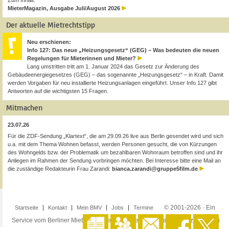
Zum Inhalt:
MieterMagazin, Ausgabe Juli/August 2026
Der aktuelle Mietrechtstipp
Neu erschienen:
Info 127: Das neue „Heizungsgesetz“ (GEG) – Was bedeuten die neuen
Regelungen für Mieterinnen und Mieter?
Lang umstritten tritt am 1. Januar 2024 das Gesetz zur Änderung des
Gebäudeenergiegesetzes (GEG) – das sogenannte „Heizungsgesetz“ – in Kraft. Damit
werden Vorgaben für neu installierte Heizungsanlagen eingeführt. Unser Info 127 gibt
Antworten auf die wichtigsten 15 Fragen.
Mitmachen
23.07.26
Für die ZDF-Sendung „Klartext“, die am 29.09.26 live aus Berlin gesendet wird und sich
u.a. mit dem Thema Wohnen befasst, werden Personen gesucht, die von Kürzungen
des Wohngelds bzw. der Problematik um bezahlbaren Wohnraum betroffen sind und ihr
Anliegen im Rahmen der Sendung vorbringen möchten. Bei Interesse bitte eine Mail an
die zuständige Redakteurin Frau Zarandi:
bianca.zarandi@gruppe5film.de
© 2001-2026 · Ein
Startseite
Kontakt
Mein BMV
Jobs
Termine
Service vom Berliner Mieterverein e.V. ·
Impressum
·
Datenschutzerklärung