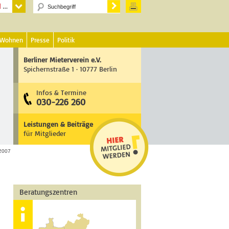
 Wohnen
Presse
Politik
Berliner Mieterverein e.V.
Spichernstraße 1 · 10777 Berlin
Infos & Termine
030-226 260
Leistungen & Beiträge
für Mitglieder
 2007
Beratungszentren