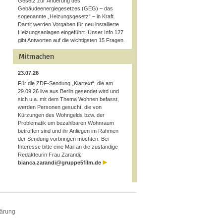
Gesetz zur Änderung des
Gebäudeenergiegesetzes (GEG) – das
sogenannte „Heizungsgesetz“ – in Kraft.
Damit werden Vorgaben für neu installierte
Heizungsanlagen eingeführt. Unser Info 127
gibt Antworten auf die wichtigsten 15 Fragen.
Mitmachen
23.07.26
Für die ZDF-Sendung „Klartext“, die am
29.09.26 live aus Berlin gesendet wird und
sich u.a. mit dem Thema Wohnen befasst,
werden Personen gesucht, die von
Kürzungen des Wohngelds bzw. der
Problematik um bezahlbaren Wohnraum
betroffen sind und ihr Anliegen im Rahmen
der Sendung vorbringen möchten. Bei
Interesse bitte eine Mail an die zuständige
Redakteurin Frau Zarandi:
bianca.zarandi@gruppe5film.de
lärung