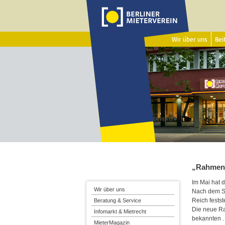
Wir über uns
Beit
„Rahmens
Im Mai hat 
Wir über uns
Nach dem So
Reich festst
Beratung & Service
Die neue Ra
Infomarkt & Mietrecht
bekannten
MieterMagazin