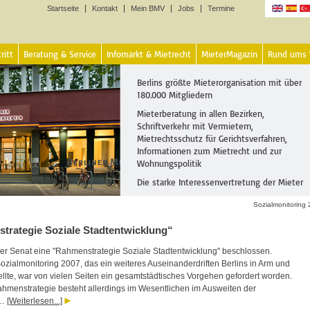
Startseite
Kontakt
Mein BMV
Jobs
Termine
Sprachen
ritt
Beratung & Service
Infomarkt & Mietrecht
MieterMagazin
Rund ums
Berlins größte Mieterorganisation mit über
180.000 Mitgliedern
Mieterberatung in allen Bezirken,
Schriftverkehr mit Vermietern,
Mietrechtsschutz für Gerichtsverfahren,
Informationen zum Mietrecht und zur
Wohnungspolitik
Die starke Interessenvertretung der Mieter
Sozialmonitoring
trategie Soziale Stadtentwicklung“
der Senat eine "Rahmenstrategie Soziale Stadtentwicklung" beschlossen.
zialmonitoring 2007, das ein weiteres Auseinanderdriften Berlins in Arm und
ellte, war von vielen Seiten ein gesamtstädtisches Vorgehen gefordert worden.
hmenstrategie besteht allerdings im Wesentlichen im Ausweiten der
 …
[Weiterlesen...]