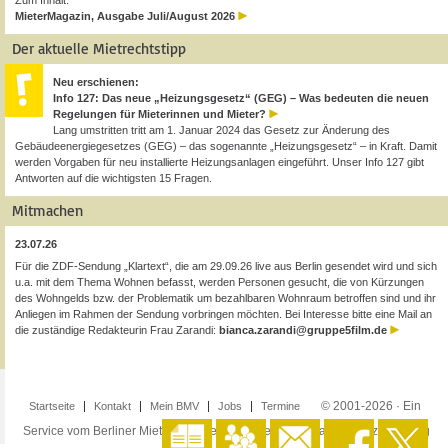
Zum Inhalt:
MieterMagazin, Ausgabe Juli/August 2026
Der aktuelle Mietrechtstipp
Neu erschienen:
Info 127: Das neue „Heizungsgesetz“ (GEG) – Was bedeuten die neuen
Regelungen für Mieterinnen und Mieter?
Lang umstritten tritt am 1. Januar 2024 das Gesetz zur Änderung des
Gebäudeenergiegesetzes (GEG) – das sogenannte „Heizungsgesetz“ – in Kraft. Damit
werden Vorgaben für neu installierte Heizungsanlagen eingeführt. Unser Info 127 gibt
Antworten auf die wichtigsten 15 Fragen.
Mitmachen
23.07.26
Für die ZDF-Sendung „Klartext“, die am 29.09.26 live aus Berlin gesendet wird und sich
u.a. mit dem Thema Wohnen befasst, werden Personen gesucht, die von Kürzungen
des Wohngelds bzw. der Problematik um bezahlbaren Wohnraum betroffen sind und ihr
Anliegen im Rahmen der Sendung vorbringen möchten. Bei Interesse bitte eine Mail an
die zuständige Redakteurin Frau Zarandi:
bianca.zarandi@gruppe5film.de
© 2001-2026 · Ein
Startseite
Kontakt
Mein BMV
Jobs
Termine
Service vom Berliner Mieterverein e.V. ·
Impressum
·
Datenschutzerklärung