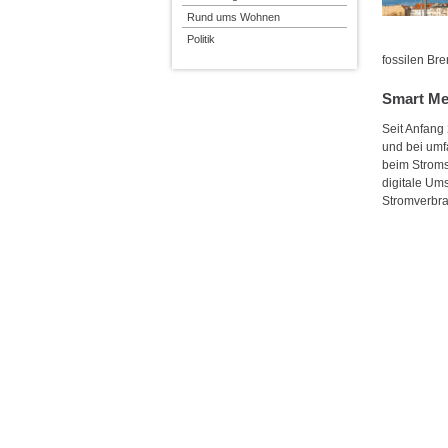
Rund ums Wohnen
Politik
fossilen Br
Smart Me
Seit Anfang
und bei umf
beim Stromsp
digitale Ums
Stromverbr