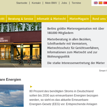
Startseite
Kontakt
Mein BMV
Jobs
Termine
Sprachen
ritt
Beratung & Service
Infomarkt & Mietrecht
MieterMagazin
Rund ums
Berlins größte Mieterorganisation mit über
180.000 Mitgliedern
Mieterberatung in allen Bezirken,
Schriftverkehr mit Vermietern,
Mietrechtsschutz für Gerichtsverfahren,
Informationen zum Mietrecht und zur
Wohnungspolitik
Die starke Interessenvertretung der Mieter
Smart 
are Energien
80 Prozent des benötigten Stroms in Deutschland
sollen bis 2030 aus erneuerbaren Energien bezogen
werden, so sieht es das aktuelle Erneuerbare-
Energien-Gesetz (EEG) vor. Entsprechende Anlagen