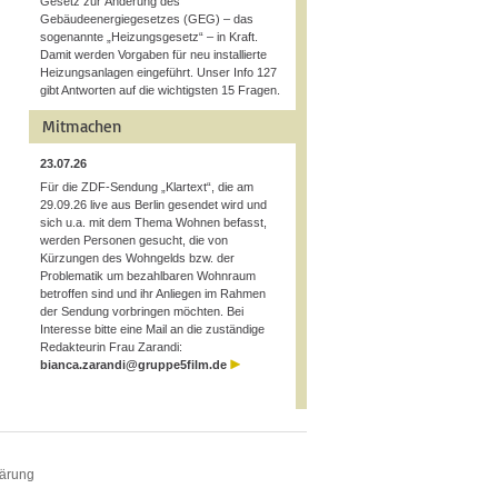
Gesetz zur Änderung des
Gebäudeenergiegesetzes (GEG) – das
sogenannte „Heizungsgesetz“ – in Kraft.
Damit werden Vorgaben für neu installierte
Heizungsanlagen eingeführt. Unser Info 127
gibt Antworten auf die wichtigsten 15 Fragen.
Mitmachen
23.07.26
Für die ZDF-Sendung „Klartext“, die am
29.09.26 live aus Berlin gesendet wird und
sich u.a. mit dem Thema Wohnen befasst,
werden Personen gesucht, die von
Kürzungen des Wohngelds bzw. der
Problematik um bezahlbaren Wohnraum
betroffen sind und ihr Anliegen im Rahmen
der Sendung vorbringen möchten. Bei
Interesse bitte eine Mail an die zuständige
Redakteurin Frau Zarandi:
bianca.zarandi@gruppe5film.de
lärung