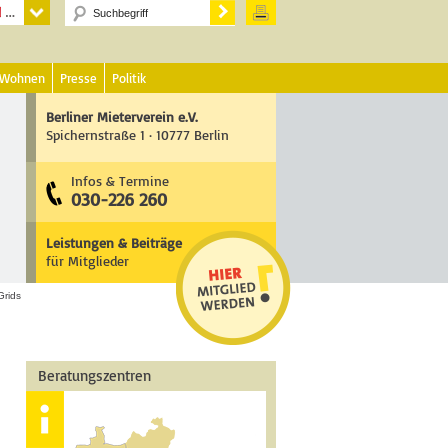
 Wohnen
Presse
Politik
Berliner Mieterverein e.V.
Spichernstraße 1 · 10777 Berlin
Infos & Termine
030-226 260
Leistungen & Beiträge
für Mitglieder
Grids
Beratungszentren