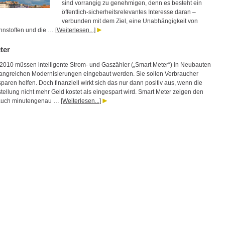
sind vorrangig zu genehmigen, denn es besteht ein
öffentlich-sicherheitsrelevantes Interesse daran –
verbunden mit dem Ziel, eine Unabhängigkeit von
ennstoffen und die …
[Weiterlesen...]
ter
 2010 müssen intelligente Strom- und Gaszähler („Smart Meter“) in Neubauten
angreichen Modernisierungen eingebaut werden. Sie sollen Verbraucher
aren helfen. Doch finanziell wirkt sich das nur dann positiv aus, wenn die
tellung nicht mehr Geld kostet als eingespart wird. Smart Meter zeigen den
auch minutengenau …
[Weiterlesen...]