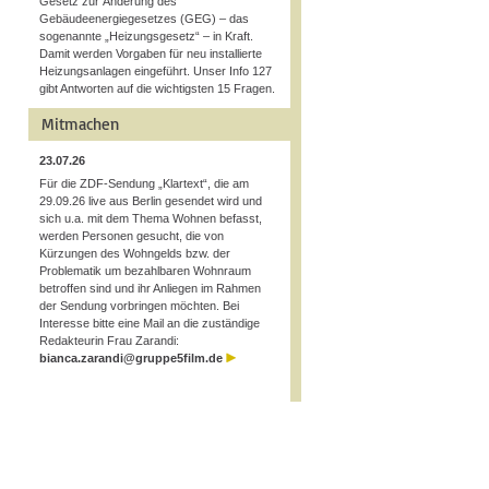
Gesetz zur Änderung des
Gebäudeenergiegesetzes (GEG) – das
sogenannte „Heizungsgesetz“ – in Kraft.
Damit werden Vorgaben für neu installierte
Heizungsanlagen eingeführt. Unser Info 127
gibt Antworten auf die wichtigsten 15 Fragen.
Mitmachen
23.07.26
Für die ZDF-Sendung „Klartext“, die am
29.09.26 live aus Berlin gesendet wird und
sich u.a. mit dem Thema Wohnen befasst,
werden Personen gesucht, die von
Kürzungen des Wohngelds bzw. der
Problematik um bezahlbaren Wohnraum
betroffen sind und ihr Anliegen im Rahmen
der Sendung vorbringen möchten. Bei
Interesse bitte eine Mail an die zuständige
Redakteurin Frau Zarandi:
bianca.zarandi@gruppe5film.de