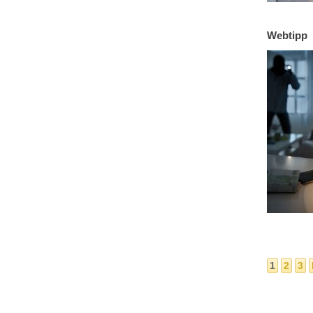
Webtipp
1
2
3