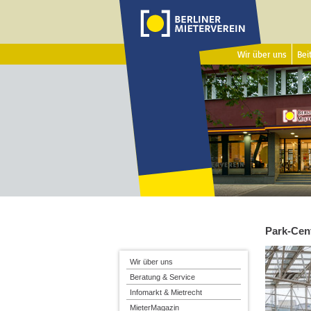
Wir über uns
Beit
Park-Cen
Wir über uns
Beratung & Service
Infomarkt & Mietrecht
MieterMagazin