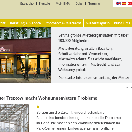
Startseite
Kontakt
Mein BMV
Jobs
Termine
Sprachen
ritt
Beratung & Service
Infomarkt & Mietrecht
MieterMagazin
Rund ums
Berlins größte Mieterorganisation mit über
180.000 Mitgliedern
Mieterberatung in allen Bezirken,
Schriftverkehr mit Vermietern,
Mietrechtsschutz für Gerichtsverfahren,
Informationen zum Mietrecht und zur
Wohnungspolitik
Die starke Interessenvertretung der Mieter
Siche
ter Treptow macht Wohnungsmietern Probleme
Sorgen um die Zukunft, undurchschaubare
Betriebskostenabrechnungen und aktuelle Probleme
im Gebäude machen den Wohnungsmieter:innen im
Park-Center, einem Einkaufscenter am nördlichen