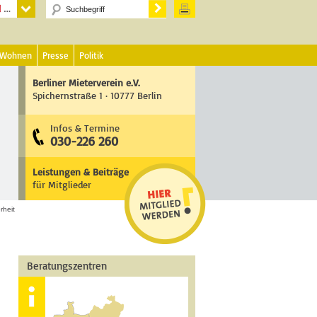
 Wohnen
Presse
Politik
Berliner Mieterverein e.V.
Spichernstraße 1 · 10777 Berlin
Infos & Termine
030-226 260
Leistungen & Beiträge
für Mitglieder
rheit
Beratungszentren