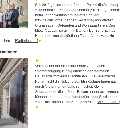
Seit 2011 gibt es bei der Berliner Polizei die Abteilung
Städtebauliche Kriminalprävention (SKP). Angesiedelt
beim Landeskriminalamt berät sie bei der
kriminalitätsvorbeugenden Gestaltung von Plätzen,
Grünanlagen, Gebäuden und Wohnquartieren. Das
MieterMagazin sprach mit Daniela Dorn und Zeinab
Hammoud vom vierköpfigen Team. MieterMagazin:
st Ihre …
[Weiterlesen...]
aranlagen
Verbraucher dürfen Solarmodule zur privaten
Stromerzeugung künftig direkt an den normalen
Haushaltsstromkreis anschließen. Eine vereinfachte
Norm macht die Nutzung von Mini-Solaranlagen auch
durch Mieter nun erheblich einfacher. Kleine
Solarpaneele, die auf dem Balkon angebracht werden
können und über einen handelsüblichen Stecker den
Strom ins Haushaltsnetz einspeisen, …
[Weiterlesen...]