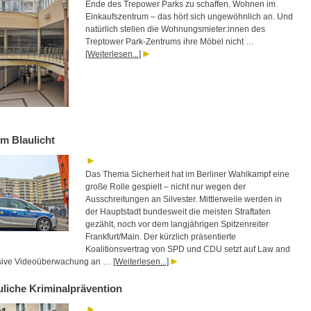
Ende des Trepower Parks zu schaffen. Wohnen im
Einkaufszentrum – das hört sich ungewöhnlich an. Und
natürlich stellen die Wohnungsmieter:innen des
Treptower Park-Zentrums ihre Möbel nicht …
[Weiterlesen...]
m Blaulicht
Das Thema Sicherheit hat im Berliner Wahlkampf eine
große Rolle gespielt – nicht nur wegen der
Ausschreitungen an Silvester. Mittlerweile werden in
der Hauptstadt bundesweit die meisten Straftaten
gezählt, noch vor dem langjährigen Spitzenreiter
Frankfurt/Main. Der kürzlich präsentierte
Koalitionsvertrag von SPD und CDU setzt auf Law and
lusive Videoüberwachung an …
[Weiterlesen...]
liche Kriminalprävention