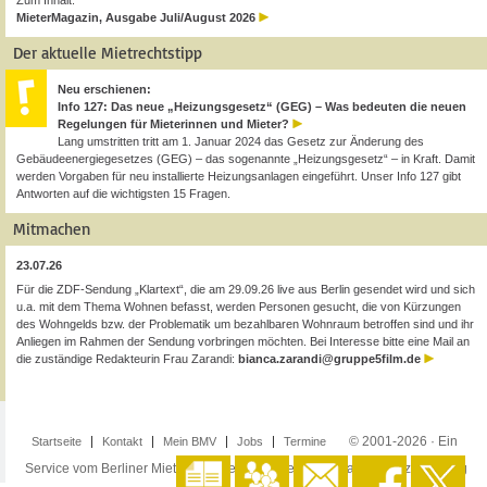
Zum Inhalt:
MieterMagazin, Ausgabe Juli/August 2026
Der aktuelle Mietrechtstipp
Neu erschienen:
Info 127: Das neue „Heizungsgesetz“ (GEG) – Was bedeuten die neuen
Regelungen für Mieterinnen und Mieter?
Lang umstritten tritt am 1. Januar 2024 das Gesetz zur Änderung des
Gebäudeenergiegesetzes (GEG) – das sogenannte „Heizungsgesetz“ – in Kraft. Damit
werden Vorgaben für neu installierte Heizungsanlagen eingeführt. Unser Info 127 gibt
Antworten auf die wichtigsten 15 Fragen.
Mitmachen
23.07.26
Für die ZDF-Sendung „Klartext“, die am 29.09.26 live aus Berlin gesendet wird und sich
u.a. mit dem Thema Wohnen befasst, werden Personen gesucht, die von Kürzungen
des Wohngelds bzw. der Problematik um bezahlbaren Wohnraum betroffen sind und ihr
Anliegen im Rahmen der Sendung vorbringen möchten. Bei Interesse bitte eine Mail an
die zuständige Redakteurin Frau Zarandi:
bianca.zarandi@gruppe5film.de
© 2001-2026 · Ein
Startseite
Kontakt
Mein BMV
Jobs
Termine
Service vom Berliner Mieterverein e.V. ·
Impressum
·
Datenschutzerklärung