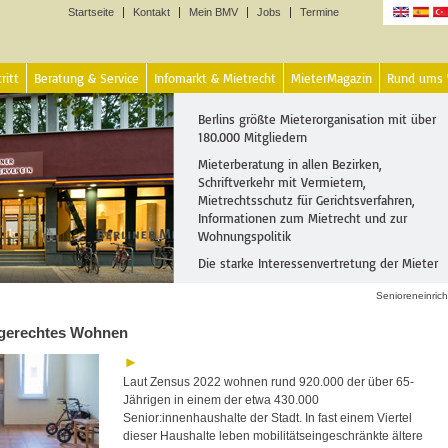
Startseite
Kontakt
Mein BMV
Jobs
Termine
Sprachen
ritt
Beratung & Service
Infomarkt & Mietrecht
MieterMagazin
Rund ums
Berlins größte Mieterorganisation mit über
180.000 Mitgliedern
Mieterberatung in allen Bezirken,
Schriftverkehr mit Vermietern,
Mietrechtsschutz für Gerichtsverfahren,
Informationen zum Mietrecht und zur
Wohnungspolitik
Die starke Interessenvertretung der Mieter
Senioreneinric
gerechtes Wohnen
Laut Zensus 2022 wohnen rund 920.000 der über 65-
Jährigen in einem der etwa 430.000
Senior:innenhaushalte der Stadt. In fast einem Viertel
dieser Haushalte leben mobilitätseingeschränkte ältere