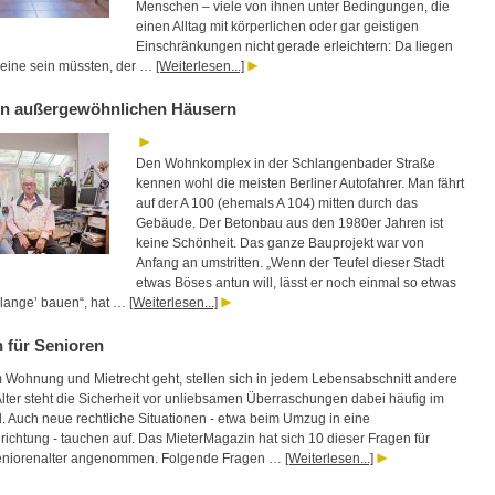
Menschen – viele von ihnen unter Bedingungen, die
einen Alltag mit körperlichen oder gar geistigen
Einschränkungen nicht gerade erleichtern: Da liegen
keine sein müssten, der …
[Weiterlesen...]
n außergewöhnlichen Häusern
Den Wohnkomplex in der Schlangenbader Straße
kennen wohl die meisten Berliner Autofahrer. Man fährt
auf der A 100 (ehemals A 104) mitten durch das
Gebäude. Der Betonbau aus den 1980er Jahren ist
keine Schönheit. Das ganze Bauprojekt war von
Anfang an umstritten. „Wenn der Teufel dieser Stadt
etwas Böses antun will, lässt er noch einmal so etwas
hlange’ bauen“, hat …
[Weiterlesen...]
 für Senioren
Wohnung und Mietrecht geht, stellen sich in jedem Lebensabschnitt andere
Alter steht die Sicherheit vor unliebsamen Überraschungen dabei häufig im
. Auch neue rechtliche Situationen - etwa beim Umzug in eine
richtung - tauchen auf. Das MieterMagazin hat sich 10 dieser Fragen für
Seniorenalter angenommen. Folgende Fragen …
[Weiterlesen...]