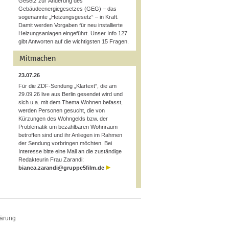
Gesetz zur Änderung des
Gebäudeenergiegesetzes (GEG) – das
sogenannte „Heizungsgesetz“ – in Kraft.
Damit werden Vorgaben für neu installierte
Heizungsanlagen eingeführt. Unser Info 127
gibt Antworten auf die wichtigsten 15 Fragen.
Mitmachen
23.07.26
Für die ZDF-Sendung „Klartext“, die am
29.09.26 live aus Berlin gesendet wird und
sich u.a. mit dem Thema Wohnen befasst,
werden Personen gesucht, die von
Kürzungen des Wohngelds bzw. der
Problematik um bezahlbaren Wohnraum
betroffen sind und ihr Anliegen im Rahmen
der Sendung vorbringen möchten. Bei
Interesse bitte eine Mail an die zuständige
Redakteurin Frau Zarandi:
bianca.zarandi@gruppe5film.de
lärung