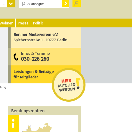
 Wohnen
Presse
Politik
Berliner Mieterverein e.V.
Spichernstraße 1 · 10777 Berlin
Infos & Termine
030-226 260
Leistungen & Beiträge
für Mitglieder
htung
Beratungszentren