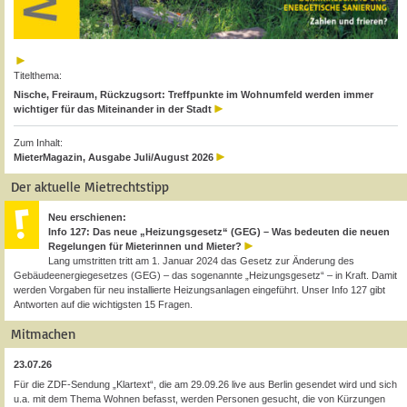
Titelthema:
Nische, Freiraum, Rückzugsort: Treffpunkte im Wohnumfeld werden immer
wichtiger für das Miteinander in der Stadt
Zum Inhalt:
MieterMagazin, Ausgabe Juli/August 2026
Der aktuelle Mietrechtstipp
Neu erschienen:
Info 127: Das neue „Heizungsgesetz“ (GEG) – Was bedeuten die neuen
Regelungen für Mieterinnen und Mieter?
Lang umstritten tritt am 1. Januar 2024 das Gesetz zur Änderung des
Gebäudeenergiegesetzes (GEG) – das sogenannte „Heizungsgesetz“ – in Kraft. Damit
werden Vorgaben für neu installierte Heizungsanlagen eingeführt. Unser Info 127 gibt
Antworten auf die wichtigsten 15 Fragen.
Mitmachen
23.07.26
Für die ZDF-Sendung „Klartext“, die am 29.09.26 live aus Berlin gesendet wird und sich
u.a. mit dem Thema Wohnen befasst, werden Personen gesucht, die von Kürzungen