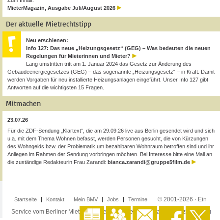
Zum Inhalt:
MieterMagazin, Ausgabe Juli/August 2026
Der aktuelle Mietrechtstipp
Neu erschienen:
Info 127: Das neue „Heizungsgesetz“ (GEG) – Was bedeuten die neuen
Regelungen für Mieterinnen und Mieter?
Lang umstritten tritt am 1. Januar 2024 das Gesetz zur Änderung des
Gebäudeenergiegesetzes (GEG) – das sogenannte „Heizungsgesetz“ – in Kraft. Damit
werden Vorgaben für neu installierte Heizungsanlagen eingeführt. Unser Info 127 gibt
Antworten auf die wichtigsten 15 Fragen.
Mitmachen
23.07.26
Für die ZDF-Sendung „Klartext“, die am 29.09.26 live aus Berlin gesendet wird und sich
u.a. mit dem Thema Wohnen befasst, werden Personen gesucht, die von Kürzungen
des Wohngelds bzw. der Problematik um bezahlbaren Wohnraum betroffen sind und ihr
Anliegen im Rahmen der Sendung vorbringen möchten. Bei Interesse bitte eine Mail an
die zuständige Redakteurin Frau Zarandi:
bianca.zarandi@gruppe5film.de
© 2001-2026 · Ein
Startseite
Kontakt
Mein BMV
Jobs
Termine
Service vom Berliner Mieterverein e.V. ·
Impressum
·
Datenschutzerklärung