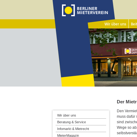
Wir über uns
Beit
Der Mietr
Den Vermiete
Wir über uns
muss dafür 
sind zwisch
Beratung & Service
Wege so abz
Infomarkt & Mietrecht
selbstverst
MieterMagazin