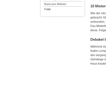
Rund ums Wohnen
10 Mieter
Politik
Wie der näch
gebracht. Ab
verbunden, 
Das MieterM
diese. Fol
Debakel b
Während sic
Katrin Lomp
des vergang
Gehsteige m
Haus trauten