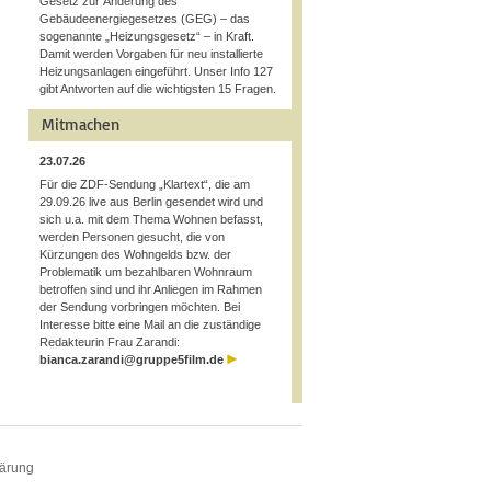
Gesetz zur Änderung des
Gebäudeenergiegesetzes (GEG) – das
sogenannte „Heizungsgesetz“ – in Kraft.
Damit werden Vorgaben für neu installierte
Heizungsanlagen eingeführt. Unser Info 127
gibt Antworten auf die wichtigsten 15 Fragen.
Mitmachen
23.07.26
Für die ZDF-Sendung „Klartext“, die am
29.09.26 live aus Berlin gesendet wird und
sich u.a. mit dem Thema Wohnen befasst,
werden Personen gesucht, die von
Kürzungen des Wohngelds bzw. der
Problematik um bezahlbaren Wohnraum
betroffen sind und ihr Anliegen im Rahmen
der Sendung vorbringen möchten. Bei
Interesse bitte eine Mail an die zuständige
Redakteurin Frau Zarandi:
bianca.zarandi@gruppe5film.de
lärung