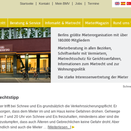
Startseite
Kontakt
Mein BMV
Jobs
Termine
Sprachen
ritt
Beratung & Service
Infomarkt & Mietrecht
MieterMagazin
Rund ums
Berlins größte Mieterorganisation mit über
180.000 Mitgliedern
Mieterberatung in allen Bezirken,
Schriftverkehr mit Vermietern,
Mietrechtsschutz für Gerichtsverfahren,
Informationen zum Mietrecht und zur
Wohnungspolitik
Die starke Interessenvertretung der Mieter
Schne
echtstipp
r trifft bei Schnee und Eis grundsätzlich die Verkehrssicherungspflicht. Er
sorgen, dass dem Mieter im und am Haus keine Gefahren drohen. Gehwege
en 7 und 20 Uhr von Schnee und Eis freizuhalten, mindestens aber sind die
ustumpfen, dass auch Älteren und Gebrechlichen keine Gefahr droht. Aber
ändlich sind auch die Mieter …
[Weiterlesen...]