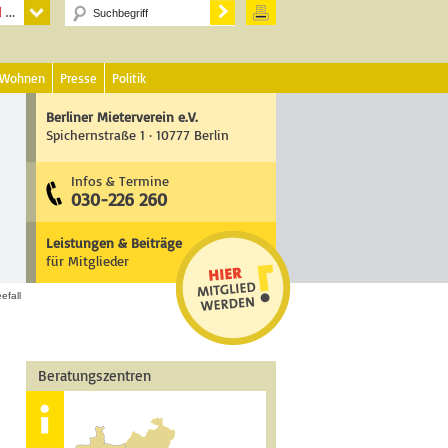
 Wohnen
Presse
Politik
Berliner Mieterverein e.V.
Spichernstraße 1 · 10777 Berlin
Infos & Termine
030-226 260
Leistungen & Beiträge
für Mitglieder
efall
Beratungszentren