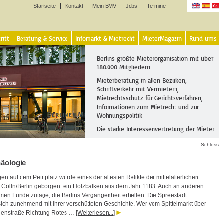
Startseite
Kontakt
Mein BMV
Jobs
Termine
Sprachen
ritt
Beratung & Service
Infomarkt & Mietrecht
MieterMagazin
Rund ums
Berlins größte Mieterorganisation mit über
180.000 Mitgliedern
Mieterberatung in allen Bezirken,
Schriftverkehr mit Vermietern,
Mietrechtsschutz für Gerichtsverfahren,
Informationen zum Mietrecht und zur
Wohnungspolitik
Die starke Interessenvertretung der Mieter
Schloss
häologie
n auf dem Petriplatz wurde eines der ältesten Relikte der mittelalterlichen
 Cölln/Berlin geborgen: ein Holzbalken aus dem Jahr 1183. Auch an anderen
men Funde zutage, die Berlins Vergangenheit erhellen. Die Spreestadt
 sich zunehmend mit ihrer verschütteten Geschichte. Wer vom Spittelmarkt über
denstraße Richtung Rotes …
[Weiterlesen...]