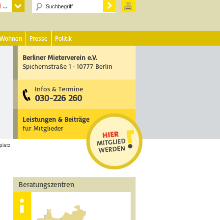
 Wohnen
Presse
Politik
Berliner Mieterverein e.V.
Spichernstraße 1 · 10777 Berlin
Infos & Termine
030-226 260
Leistungen & Beiträge
für Mitglieder
platz
Beratungszentren