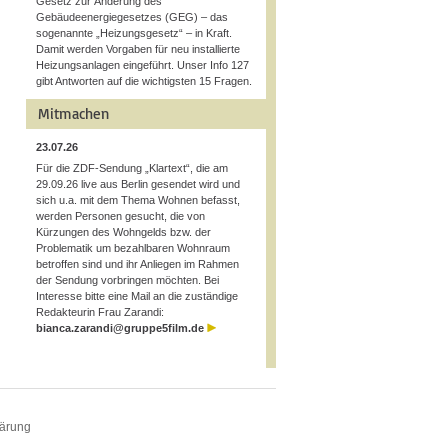
Gesetz zur Änderung des
Gebäudeenergiegesetzes (GEG) – das
sogenannte „Heizungsgesetz“ – in Kraft.
Damit werden Vorgaben für neu installierte
Heizungsanlagen eingeführt. Unser Info 127
gibt Antworten auf die wichtigsten 15 Fragen.
Mitmachen
23.07.26
Für die ZDF-Sendung „Klartext“, die am
29.09.26 live aus Berlin gesendet wird und
sich u.a. mit dem Thema Wohnen befasst,
werden Personen gesucht, die von
Kürzungen des Wohngelds bzw. der
Problematik um bezahlbaren Wohnraum
betroffen sind und ihr Anliegen im Rahmen
der Sendung vorbringen möchten. Bei
Interesse bitte eine Mail an die zuständige
Redakteurin Frau Zarandi:
bianca.zarandi@gruppe5film.de
lärung