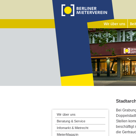
Wir über uns
Beit
Stadtarc
Bei Grabunge
Wir über uns
Doppelstadt
Stellen kom
Beratung & Service
beschäftigt
Infomarkt & Mietrecht
die Gertrau
MieterMagazin