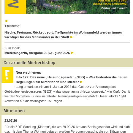
Titelthema:
Nische, Freiraum, Rückzugsort: Treffpunkte im Wohnumfeld werden immer
wichtiger für das Miteinander in der Stadt
Zum Inhalt:
MieterMagazin, Ausgabe Juli/August 2026
Der aktuelle Mietrechtstipp
Neu erschienen:
Info 127: Das neue „Heizungsgesetz“ (GEG) – Was bedeuten die neuen
Regelungen für Mieterinnen und Mieter?
Lang umstritten tritt am 1. Januar 2024 das Gesetz zur Änderung des
Gebäudeenergiegesetzes (GEG) – das sogenannte „Heizungsgesetz“ – in Kraft. Damit
werden Vorgaben für neu installierte Heizungsanlagen eingeführt. Unser Info 127 gibt
Antworten auf die wichtigsten 15 Fragen.
Mitmachen
23.07.26
Für die ZDF-Sendung „Klartext“, die am 29.09.26 live aus Berlin gesendet wird und sich
u.a. mit dem Thema Wohnen befasst, werden Personen gesucht, die von Kürzungen