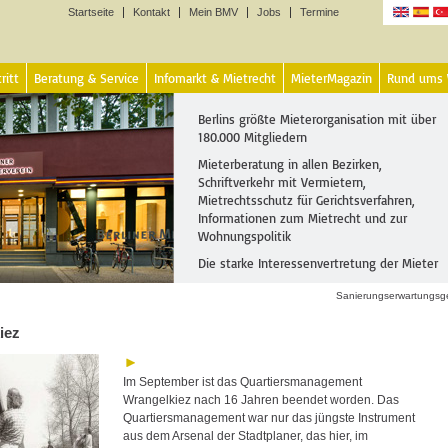
Startseite
Kontakt
Mein BMV
Jobs
Termine
Sprachen
ritt
Beratung & Service
Infomarkt & Mietrecht
MieterMagazin
Rund ums
Berlins größte Mieterorganisation mit über
180.000 Mitgliedern
Mieterberatung in allen Bezirken,
Schriftverkehr mit Vermietern,
Mietrechtsschutz für Gerichtsverfahren,
Informationen zum Mietrecht und zur
Wohnungspolitik
Die starke Interessenvertretung der Mieter
Sanierungserwartungsg
iez
Im September ist das Quartiersmanagement
Wrangelkiez nach 16 Jahren beendet worden. Das
Quartiersmanagement war nur das jüngste Instrument
aus dem Arsenal der Stadtplaner, das hier, im