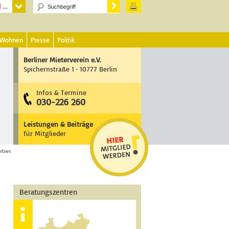
 Wohnen
Presse
Politik
Berliner Mieterverein e.V.
Spichernstraße 1 · 10777 Berlin
Infos & Termine
030-226 260
Leistungen & Beiträge
für Mitglieder
ebiet
Beratungszentren