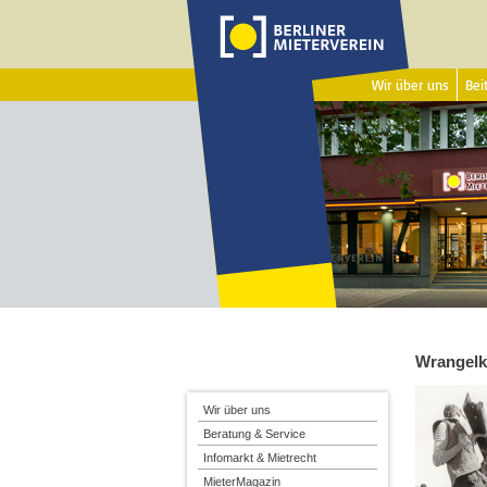
Wir über uns
Beit
Wrangelk
Wir über uns
Beratung & Service
Infomarkt & Mietrecht
MieterMagazin