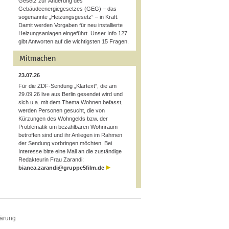
Gesetz zur Änderung des
Gebäudeenergiegesetzes (GEG) – das
sogenannte „Heizungsgesetz“ – in Kraft.
Damit werden Vorgaben für neu installierte
Heizungsanlagen eingeführt. Unser Info 127
gibt Antworten auf die wichtigsten 15 Fragen.
Mitmachen
23.07.26
Für die ZDF-Sendung „Klartext“, die am
29.09.26 live aus Berlin gesendet wird und
sich u.a. mit dem Thema Wohnen befasst,
werden Personen gesucht, die von
Kürzungen des Wohngelds bzw. der
Problematik um bezahlbaren Wohnraum
betroffen sind und ihr Anliegen im Rahmen
der Sendung vorbringen möchten. Bei
Interesse bitte eine Mail an die zuständige
Redakteurin Frau Zarandi:
bianca.zarandi@gruppe5film.de
lärung