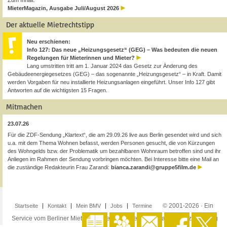
Zum Inhalt:
MieterMagazin, Ausgabe Juli/August 2026
Der aktuelle Mietrechtstipp
Neu erschienen:
Info 127: Das neue „Heizungsgesetz“ (GEG) – Was bedeuten die neuen
Regelungen für Mieterinnen und Mieter?
Lang umstritten tritt am 1. Januar 2024 das Gesetz zur Änderung des
Gebäudeenergiegesetzes (GEG) – das sogenannte „Heizungsgesetz“ – in Kraft. Damit
werden Vorgaben für neu installierte Heizungsanlagen eingeführt. Unser Info 127 gibt
Antworten auf die wichtigsten 15 Fragen.
Mitmachen
23.07.26
Für die ZDF-Sendung „Klartext“, die am 29.09.26 live aus Berlin gesendet wird und sich
u.a. mit dem Thema Wohnen befasst, werden Personen gesucht, die von Kürzungen
des Wohngelds bzw. der Problematik um bezahlbaren Wohnraum betroffen sind und ihr
Anliegen im Rahmen der Sendung vorbringen möchten. Bei Interesse bitte eine Mail an
die zuständige Redakteurin Frau Zarandi:
bianca.zarandi@gruppe5film.de
© 2001-2026 · Ein
Startseite
Kontakt
Mein BMV
Jobs
Termine
Service vom Berliner Mieterverein e.V. ·
Impressum
·
Datenschutzerklärung