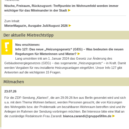
Nische, Freiraum, Rückzugsort: Treffpunkte im Wohnumfeld werden immer
wichtiger für das Miteinander in der Stadt
Zum Inhalt:
MieterMagazin, Ausgabe Juli/August 2026
Der aktuelle Mietrechtstipp
Neu erschienen:
Info 127: Das neue „Heizungsgesetz“ (GEG) – Was bedeuten die neuen
Regelungen für Mieterinnen und Mieter?
Lang umstritten tritt am 1. Januar 2024 das Gesetz zur Änderung des
Gebäudeenergiegesetzes (GEG) – das sogenannte „Heizungsgesetz“ – in Kraft. Damit
werden Vorgaben für neu installierte Heizungsanlagen eingeführt. Unser Info 127 gibt
Antworten auf die wichtigsten 15 Fragen.
Mitmachen
23.07.26
Für die ZDF-Sendung „Klartext“, die am 29.09.26 live aus Berlin gesendet wird und sich
u.a. mit dem Thema Wohnen befasst, werden Personen gesucht, die von Kürzungen
des Wohngelds bzw. der Problematik um bezahlbaren Wohnraum betroffen sind und ihr
Anliegen im Rahmen der Sendung vorbringen möchten. Bei Interesse bitte eine Mail an
die zuständige Redakteurin Frau Zarandi:
bianca.zarandi@gruppe5film.de