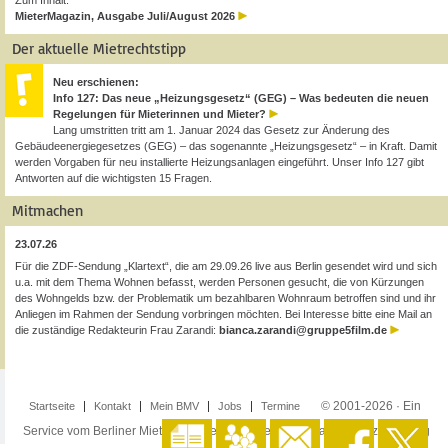
Zum Inhalt:
MieterMagazin, Ausgabe Juli/August 2026
Der aktuelle Mietrechtstipp
Neu erschienen:
Info 127: Das neue „Heizungsgesetz“ (GEG) – Was bedeuten die neuen
Regelungen für Mieterinnen und Mieter?
Lang umstritten tritt am 1. Januar 2024 das Gesetz zur Änderung des
Gebäudeenergiegesetzes (GEG) – das sogenannte „Heizungsgesetz“ – in Kraft. Damit
werden Vorgaben für neu installierte Heizungsanlagen eingeführt. Unser Info 127 gibt
Antworten auf die wichtigsten 15 Fragen.
Mitmachen
23.07.26
Für die ZDF-Sendung „Klartext“, die am 29.09.26 live aus Berlin gesendet wird und sich
u.a. mit dem Thema Wohnen befasst, werden Personen gesucht, die von Kürzungen
des Wohngelds bzw. der Problematik um bezahlbaren Wohnraum betroffen sind und ihr
Anliegen im Rahmen der Sendung vorbringen möchten. Bei Interesse bitte eine Mail an
die zuständige Redakteurin Frau Zarandi:
bianca.zarandi@gruppe5film.de
© 2001-2026 · Ein
Startseite
Kontakt
Mein BMV
Jobs
Termine
Service vom Berliner Mieterverein e.V. ·
Impressum
·
Datenschutzerklärung