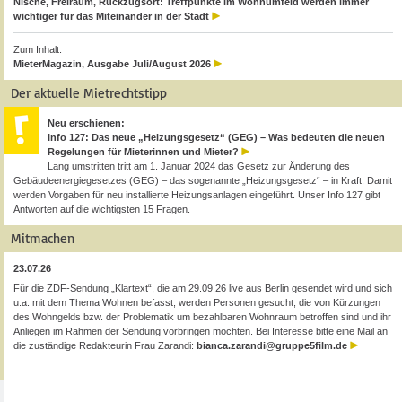
Nische, Freiraum, Rückzugsort: Treffpunkte im Wohnumfeld werden immer
wichtiger für das Miteinander in der Stadt
Zum Inhalt:
MieterMagazin, Ausgabe Juli/August 2026
Der aktuelle Mietrechtstipp
Neu erschienen:
Info 127: Das neue „Heizungsgesetz“ (GEG) – Was bedeuten die neuen
Regelungen für Mieterinnen und Mieter?
Lang umstritten tritt am 1. Januar 2024 das Gesetz zur Änderung des
Gebäudeenergiegesetzes (GEG) – das sogenannte „Heizungsgesetz“ – in Kraft. Damit
werden Vorgaben für neu installierte Heizungsanlagen eingeführt. Unser Info 127 gibt
Antworten auf die wichtigsten 15 Fragen.
Mitmachen
23.07.26
Für die ZDF-Sendung „Klartext“, die am 29.09.26 live aus Berlin gesendet wird und sich
u.a. mit dem Thema Wohnen befasst, werden Personen gesucht, die von Kürzungen
des Wohngelds bzw. der Problematik um bezahlbaren Wohnraum betroffen sind und ihr
Anliegen im Rahmen der Sendung vorbringen möchten. Bei Interesse bitte eine Mail an
die zuständige Redakteurin Frau Zarandi:
bianca.zarandi@gruppe5film.de