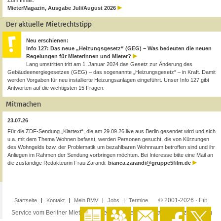
Zum Inhalt:
MieterMagazin, Ausgabe Juli/August 2026
Der aktuelle Mietrechtstipp
Neu erschienen:
Info 127: Das neue „Heizungsgesetz“ (GEG) – Was bedeuten die neuen
Regelungen für Mieterinnen und Mieter?
Lang umstritten tritt am 1. Januar 2024 das Gesetz zur Änderung des
Gebäudeenergiegesetzes (GEG) – das sogenannte „Heizungsgesetz“ – in Kraft. Damit
werden Vorgaben für neu installierte Heizungsanlagen eingeführt. Unser Info 127 gibt
Antworten auf die wichtigsten 15 Fragen.
Mitmachen
23.07.26
Für die ZDF-Sendung „Klartext“, die am 29.09.26 live aus Berlin gesendet wird und sich
u.a. mit dem Thema Wohnen befasst, werden Personen gesucht, die von Kürzungen
des Wohngelds bzw. der Problematik um bezahlbaren Wohnraum betroffen sind und ihr
Anliegen im Rahmen der Sendung vorbringen möchten. Bei Interesse bitte eine Mail an
die zuständige Redakteurin Frau Zarandi:
bianca.zarandi@gruppe5film.de
© 2001-2026 · Ein
Startseite
Kontakt
Mein BMV
Jobs
Termine
Service vom Berliner Mieterverein e.V. ·
Impressum
·
Datenschutzerklärung