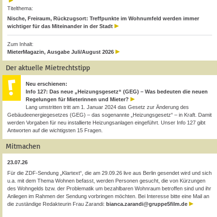
Titelthema:
Nische, Freiraum, Rückzugsort: Treffpunkte im Wohnumfeld werden immer
wichtiger für das Miteinander in der Stadt
Zum Inhalt:
MieterMagazin, Ausgabe Juli/August 2026
Der aktuelle Mietrechtstipp
Neu erschienen:
Info 127: Das neue „Heizungsgesetz“ (GEG) – Was bedeuten die neuen
Regelungen für Mieterinnen und Mieter?
Lang umstritten tritt am 1. Januar 2024 das Gesetz zur Änderung des
Gebäudeenergiegesetzes (GEG) – das sogenannte „Heizungsgesetz“ – in Kraft. Damit
werden Vorgaben für neu installierte Heizungsanlagen eingeführt. Unser Info 127 gibt
Antworten auf die wichtigsten 15 Fragen.
Mitmachen
23.07.26
Für die ZDF-Sendung „Klartext“, die am 29.09.26 live aus Berlin gesendet wird und sich
u.a. mit dem Thema Wohnen befasst, werden Personen gesucht, die von Kürzungen
des Wohngelds bzw. der Problematik um bezahlbaren Wohnraum betroffen sind und ihr
Anliegen im Rahmen der Sendung vorbringen möchten. Bei Interesse bitte eine Mail an
die zuständige Redakteurin Frau Zarandi:
bianca.zarandi@gruppe5film.de