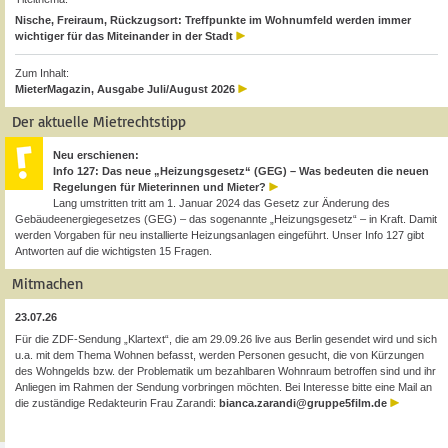
Nische, Freiraum, Rückzugsort: Treffpunkte im Wohnumfeld werden immer
wichtiger für das Miteinander in der Stadt
Zum Inhalt:
MieterMagazin, Ausgabe Juli/August 2026
Der aktuelle Mietrechtstipp
Neu erschienen:
Info 127: Das neue „Heizungsgesetz“ (GEG) – Was bedeuten die neuen
Regelungen für Mieterinnen und Mieter?
Lang umstritten tritt am 1. Januar 2024 das Gesetz zur Änderung des
Gebäudeenergiegesetzes (GEG) – das sogenannte „Heizungsgesetz“ – in Kraft. Damit
werden Vorgaben für neu installierte Heizungsanlagen eingeführt. Unser Info 127 gibt
Antworten auf die wichtigsten 15 Fragen.
Mitmachen
23.07.26
Für die ZDF-Sendung „Klartext“, die am 29.09.26 live aus Berlin gesendet wird und sich
u.a. mit dem Thema Wohnen befasst, werden Personen gesucht, die von Kürzungen
des Wohngelds bzw. der Problematik um bezahlbaren Wohnraum betroffen sind und ihr
Anliegen im Rahmen der Sendung vorbringen möchten. Bei Interesse bitte eine Mail an
die zuständige Redakteurin Frau Zarandi:
bianca.zarandi@gruppe5film.de