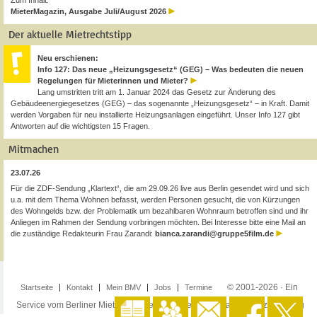
Zum Inhalt:
MieterMagazin, Ausgabe Juli/August 2026
Der aktuelle Mietrechtstipp
Neu erschienen:
Info 127: Das neue „Heizungsgesetz“ (GEG) – Was bedeuten die neuen
Regelungen für Mieterinnen und Mieter?
Lang umstritten tritt am 1. Januar 2024 das Gesetz zur Änderung des
Gebäudeenergiegesetzes (GEG) – das sogenannte „Heizungsgesetz“ – in Kraft. Damit
werden Vorgaben für neu installierte Heizungsanlagen eingeführt. Unser Info 127 gibt
Antworten auf die wichtigsten 15 Fragen.
Mitmachen
23.07.26
Für die ZDF-Sendung „Klartext“, die am 29.09.26 live aus Berlin gesendet wird und sich
u.a. mit dem Thema Wohnen befasst, werden Personen gesucht, die von Kürzungen
des Wohngelds bzw. der Problematik um bezahlbaren Wohnraum betroffen sind und ihr
Anliegen im Rahmen der Sendung vorbringen möchten. Bei Interesse bitte eine Mail an
die zuständige Redakteurin Frau Zarandi:
bianca.zarandi@gruppe5film.de
© 2001-2026 · Ein
Startseite
Kontakt
Mein BMV
Jobs
Termine
Service vom Berliner Mieterverein e.V. ·
Impressum
·
Datenschutzerklärung