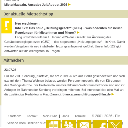
Zum Inhalt:
MieterMagazin, Ausgabe Juli/August 2026
Der aktuelle Mietrechtstipp
Neu erschienen:
Info 127: Das neue „Heizungsgesetz“ (GEG) – Was bedeuten die neuen
Regelungen für Mieterinnen und Mieter?
Lang umstritten tritt am 1. Januar 2024 das Gesetz zur Änderung des
Gebäudeenergiegesetzes (GEG) – das sogenannte „Heizungsgesetz“ – in Kraft. Damit
werden Vorgaben für neu installierte Heizungsanlagen eingeführt. Unser Info 127 gibt
Antworten auf die wichtigsten 15 Fragen.
Mitmachen
23.07.26
Für die ZDF-Sendung „Klartext“, die am 29.09.26 live aus Berlin gesendet wird und sich
u.a. mit dem Thema Wohnen befasst, werden Personen gesucht, die von Kürzungen
des Wohngelds bzw. der Problematik um bezahlbaren Wohnraum betroffen sind und ihr
Anliegen im Rahmen der Sendung vorbringen möchten. Bei Interesse bitte eine Mail an
die zuständige Redakteurin Frau Zarandi:
bianca.zarandi@gruppe5film.de
© 2001-2026 · Ein
Startseite
Kontakt
Mein BMV
Jobs
Termine
Service vom Berliner Mieterverein e.V. ·
Impressum
·
Datenschutzerklärung