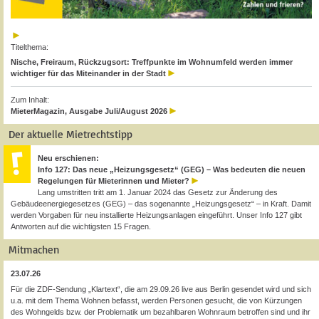
Titelthema:
Nische, Freiraum, Rückzugsort: Treffpunkte im Wohnumfeld werden immer
wichtiger für das Miteinander in der Stadt
Zum Inhalt:
MieterMagazin, Ausgabe Juli/August 2026
Der aktuelle Mietrechtstipp
Neu erschienen:
Info 127: Das neue „Heizungsgesetz“ (GEG) – Was bedeuten die neuen
Regelungen für Mieterinnen und Mieter?
Lang umstritten tritt am 1. Januar 2024 das Gesetz zur Änderung des
Gebäudeenergiegesetzes (GEG) – das sogenannte „Heizungsgesetz“ – in Kraft. Damit
werden Vorgaben für neu installierte Heizungsanlagen eingeführt. Unser Info 127 gibt
Antworten auf die wichtigsten 15 Fragen.
Mitmachen
23.07.26
Für die ZDF-Sendung „Klartext“, die am 29.09.26 live aus Berlin gesendet wird und sich
u.a. mit dem Thema Wohnen befasst, werden Personen gesucht, die von Kürzungen
des Wohngelds bzw. der Problematik um bezahlbaren Wohnraum betroffen sind und ihr