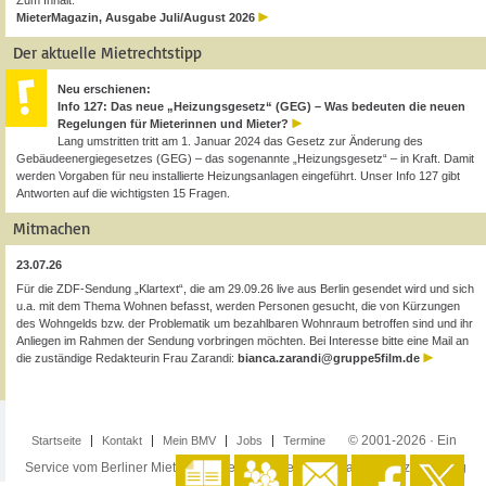
Zum Inhalt:
MieterMagazin, Ausgabe Juli/August 2026
Der aktuelle Mietrechtstipp
Neu erschienen:
Info 127: Das neue „Heizungsgesetz“ (GEG) – Was bedeuten die neuen
Regelungen für Mieterinnen und Mieter?
Lang umstritten tritt am 1. Januar 2024 das Gesetz zur Änderung des
Gebäudeenergiegesetzes (GEG) – das sogenannte „Heizungsgesetz“ – in Kraft. Damit
werden Vorgaben für neu installierte Heizungsanlagen eingeführt. Unser Info 127 gibt
Antworten auf die wichtigsten 15 Fragen.
Mitmachen
23.07.26
Für die ZDF-Sendung „Klartext“, die am 29.09.26 live aus Berlin gesendet wird und sich
u.a. mit dem Thema Wohnen befasst, werden Personen gesucht, die von Kürzungen
des Wohngelds bzw. der Problematik um bezahlbaren Wohnraum betroffen sind und ihr
Anliegen im Rahmen der Sendung vorbringen möchten. Bei Interesse bitte eine Mail an
die zuständige Redakteurin Frau Zarandi:
bianca.zarandi@gruppe5film.de
© 2001-2026 · Ein
Startseite
Kontakt
Mein BMV
Jobs
Termine
Service vom Berliner Mieterverein e.V. ·
Impressum
·
Datenschutzerklärung