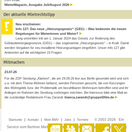
Zum Inhalt:
MieterMagazin, Ausgabe Juli/August 2026
Der aktuelle Mietrechtstipp
Neu erschienen:
Info 127: Das neue „Heizungsgesetz“ (GEG) – Was bedeuten die neuen
Regelungen für Mieterinnen und Mieter?
Lang umstritten tritt am 1. Januar 2024 das Gesetz zur Änderung des
Gebäudeenergiegesetzes (GEG) – das sogenannte „Heizungsgesetz“ – in Kraft. Damit
werden Vorgaben für neu installierte Heizungsanlagen eingeführt. Unser Info 127 gibt
Antworten auf die wichtigsten 15 Fragen.
Mitmachen
23.07.26
Für die ZDF-Sendung „Klartext“, die am 29.09.26 live aus Berlin gesendet wird und sich
u.a. mit dem Thema Wohnen befasst, werden Personen gesucht, die von Kürzungen
des Wohngelds bzw. der Problematik um bezahlbaren Wohnraum betroffen sind und ihr
Anliegen im Rahmen der Sendung vorbringen möchten. Bei Interesse bitte eine Mail an
die zuständige Redakteurin Frau Zarandi:
bianca.zarandi@gruppe5film.de
© 2001-2026 · Ein
Startseite
Kontakt
Mein BMV
Jobs
Termine
Service vom Berliner Mieterverein e.V. ·
Impressum
·
Datenschutzerklärung