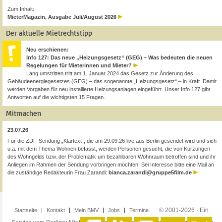
Zum Inhalt:
MieterMagazin, Ausgabe Juli/August 2026
Der aktuelle Mietrechtstipp
Neu erschienen:
Info 127: Das neue „Heizungsgesetz“ (GEG) – Was bedeuten die neuen
Regelungen für Mieterinnen und Mieter?
Lang umstritten tritt am 1. Januar 2024 das Gesetz zur Änderung des
Gebäudeenergiegesetzes (GEG) – das sogenannte „Heizungsgesetz“ – in Kraft. Damit
werden Vorgaben für neu installierte Heizungsanlagen eingeführt. Unser Info 127 gibt
Antworten auf die wichtigsten 15 Fragen.
Mitmachen
23.07.26
Für die ZDF-Sendung „Klartext“, die am 29.09.26 live aus Berlin gesendet wird und sich
u.a. mit dem Thema Wohnen befasst, werden Personen gesucht, die von Kürzungen
des Wohngelds bzw. der Problematik um bezahlbaren Wohnraum betroffen sind und ihr
Anliegen im Rahmen der Sendung vorbringen möchten. Bei Interesse bitte eine Mail an
die zuständige Redakteurin Frau Zarandi:
bianca.zarandi@gruppe5film.de
© 2001-2026 · Ein
Startseite
Kontakt
Mein BMV
Jobs
Termine