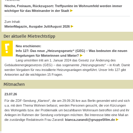
Nische, Freiraum, Rückzugsort: Treffpunkte im Wohnumfeld werden immer
wichtiger für das Miteinander in der Stadt
Zum Inhalt:
MieterMagazin, Ausgabe Juli/August 2026
Der aktuelle Mietrechtstipp
Neu erschienen:
Info 127: Das neue „Heizungsgesetz“ (GEG) – Was bedeuten die neuen
Regelungen für Mieterinnen und Mieter?
Lang umstritten tritt am 1. Januar 2024 das Gesetz zur Änderung des
Gebäudeenergiegesetzes (GEG) – das sogenannte „Heizungsgesetz“ – in Kraft. Damit
werden Vorgaben für neu installierte Heizungsanlagen eingeführt. Unser Info 127 gibt
Antworten auf die wichtigsten 15 Fragen.
Mitmachen
23.07.26
Für die ZDF-Sendung „Klartext“, die am 29.09.26 live aus Berlin gesendet wird und sich
u.a. mit dem Thema Wohnen befasst, werden Personen gesucht, die von Kürzungen
des Wohngelds bzw. der Problematik um bezahlbaren Wohnraum betroffen sind und ihr
Anliegen im Rahmen der Sendung vorbringen möchten. Bei Interesse bitte eine Mail an
die zuständige Redakteurin Frau Zarandi:
bianca.zarandi@gruppe5film.de