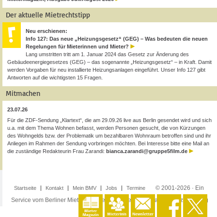
Der aktuelle Mietrechtstipp
Neu erschienen:
Info 127: Das neue „Heizungsgesetz“ (GEG) – Was bedeuten die neuen
Regelungen für Mieterinnen und Mieter?
Lang umstritten tritt am 1. Januar 2024 das Gesetz zur Änderung des
Gebäudeenergiegesetzes (GEG) – das sogenannte „Heizungsgesetz“ – in Kraft. Damit
werden Vorgaben für neu installierte Heizungsanlagen eingeführt. Unser Info 127 gibt
Antworten auf die wichtigsten 15 Fragen.
Mitmachen
23.07.26
Für die ZDF-Sendung „Klartext“, die am 29.09.26 live aus Berlin gesendet wird und sich
u.a. mit dem Thema Wohnen befasst, werden Personen gesucht, die von Kürzungen
des Wohngelds bzw. der Problematik um bezahlbaren Wohnraum betroffen sind und ihr
Anliegen im Rahmen der Sendung vorbringen möchten. Bei Interesse bitte eine Mail an
die zuständige Redakteurin Frau Zarandi:
bianca.zarandi@gruppe5film.de
© 2001-2026 · Ein
Startseite
Kontakt
Mein BMV
Jobs
Termine
Service vom Berliner Mieterverein e.V. ·
Impressum
·
Datenschutzerklärung