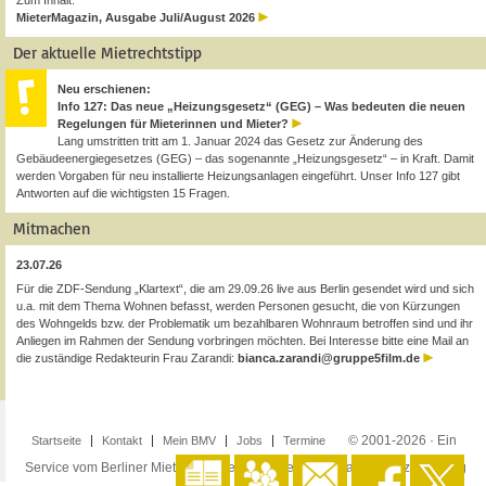
Zum Inhalt:
MieterMagazin, Ausgabe Juli/August 2026
Der aktuelle Mietrechtstipp
Neu erschienen:
Info 127: Das neue „Heizungsgesetz“ (GEG) – Was bedeuten die neuen
Regelungen für Mieterinnen und Mieter?
Lang umstritten tritt am 1. Januar 2024 das Gesetz zur Änderung des
Gebäudeenergiegesetzes (GEG) – das sogenannte „Heizungsgesetz“ – in Kraft. Damit
werden Vorgaben für neu installierte Heizungsanlagen eingeführt. Unser Info 127 gibt
Antworten auf die wichtigsten 15 Fragen.
Mitmachen
23.07.26
Für die ZDF-Sendung „Klartext“, die am 29.09.26 live aus Berlin gesendet wird und sich
u.a. mit dem Thema Wohnen befasst, werden Personen gesucht, die von Kürzungen
des Wohngelds bzw. der Problematik um bezahlbaren Wohnraum betroffen sind und ihr
Anliegen im Rahmen der Sendung vorbringen möchten. Bei Interesse bitte eine Mail an
die zuständige Redakteurin Frau Zarandi:
bianca.zarandi@gruppe5film.de
© 2001-2026 · Ein
Startseite
Kontakt
Mein BMV
Jobs
Termine
Service vom Berliner Mieterverein e.V. ·
Impressum
·
Datenschutzerklärung