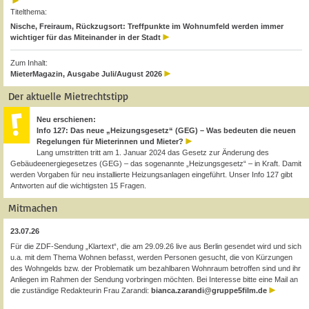
Titelthema:
Nische, Freiraum, Rückzugsort: Treffpunkte im Wohnumfeld werden immer
wichtiger für das Miteinander in der Stadt
Zum Inhalt:
MieterMagazin, Ausgabe Juli/August 2026
Der aktuelle Mietrechtstipp
Neu erschienen:
Info 127: Das neue „Heizungsgesetz“ (GEG) – Was bedeuten die neuen
Regelungen für Mieterinnen und Mieter?
Lang umstritten tritt am 1. Januar 2024 das Gesetz zur Änderung des
Gebäudeenergiegesetzes (GEG) – das sogenannte „Heizungsgesetz“ – in Kraft. Damit
werden Vorgaben für neu installierte Heizungsanlagen eingeführt. Unser Info 127 gibt
Antworten auf die wichtigsten 15 Fragen.
Mitmachen
23.07.26
Für die ZDF-Sendung „Klartext“, die am 29.09.26 live aus Berlin gesendet wird und sich
u.a. mit dem Thema Wohnen befasst, werden Personen gesucht, die von Kürzungen
des Wohngelds bzw. der Problematik um bezahlbaren Wohnraum betroffen sind und ihr
Anliegen im Rahmen der Sendung vorbringen möchten. Bei Interesse bitte eine Mail an
die zuständige Redakteurin Frau Zarandi:
bianca.zarandi@gruppe5film.de