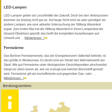
LED-Lampen
LED-Lampen gelten als Leuchtmittel der Zukunft. Doch bei den Verbrauchern
kommen sie bislang nicht gut an. Auf lange Sicht sind sie aber günstiger als
andere Lampen, wie eine aktuelle Untersuchung der Stiftung Warentest
ergab. Zum ersten Mal hat die Stiftung Warentest in ihrem Lampentest die
Gesamt-Ökobilanz geprüft, das heißt die kompletten Auswirkungen auf
Umwelt und …
[Weiterlesen...]
Fernwärme
Das Berliner Fernwärmenetz, das der Energiekonzern Vattenfall betreibt, ist
das größte in Westeuropa. Es deckt rund ein Viertel des Wärmebedarfs der
Stadt. Wie gut Fernwärme unter ökologischen Gesichtspunkten abschneidet,
hängt vor allem davon ab, wie sie erzeugt und welcher Brennstoff genutzt
wird. Fernwärme gilt als hocheffiziente und gegenüber Gas- oder …
[Weiterlesen...]
Beratungszentren