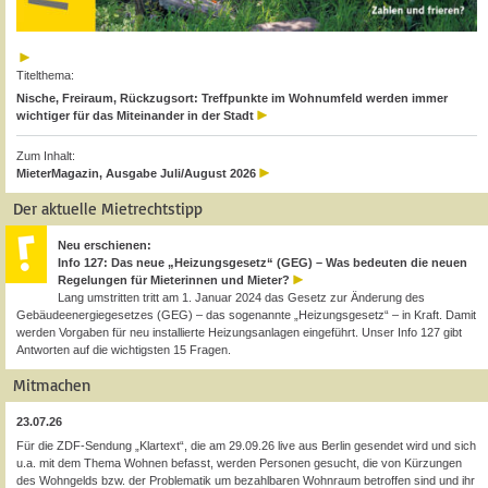
Titelthema:
Nische, Freiraum, Rückzugsort: Treffpunkte im Wohnumfeld werden immer
wichtiger für das Miteinander in der Stadt
Zum Inhalt:
MieterMagazin, Ausgabe Juli/August 2026
Der aktuelle Mietrechtstipp
Neu erschienen:
Info 127: Das neue „Heizungsgesetz“ (GEG) – Was bedeuten die neuen
Regelungen für Mieterinnen und Mieter?
Lang umstritten tritt am 1. Januar 2024 das Gesetz zur Änderung des
Gebäudeenergiegesetzes (GEG) – das sogenannte „Heizungsgesetz“ – in Kraft. Damit
werden Vorgaben für neu installierte Heizungsanlagen eingeführt. Unser Info 127 gibt
Antworten auf die wichtigsten 15 Fragen.
Mitmachen
23.07.26
Für die ZDF-Sendung „Klartext“, die am 29.09.26 live aus Berlin gesendet wird und sich
u.a. mit dem Thema Wohnen befasst, werden Personen gesucht, die von Kürzungen
des Wohngelds bzw. der Problematik um bezahlbaren Wohnraum betroffen sind und ihr